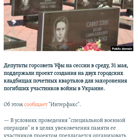
РАСПИСАНИЕ ВЕЩАНИЯ
ПОДПИШИТЕСЬ НА РАССЫЛКУ
СОЦИАЛЬНЫЕ СЕТИ
Депутаты горсовета Уфы на сессии в среду, 31 мая,
поддержали проект создания на двух городских
Все сайты РСЕ/РС
кладбищах почетных кварталов для захоронения
погибших участников войны в Украине.
Об этом
сообщает
"Интерфакс".
— В условиях проведения "специальной военной
операции" и в целях увековечения памяти ее
участников проектом предлагается организовать