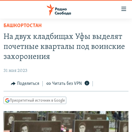
Ссылки
для
упрощенного
БАШКОРТОСТАН
ПРОГРАММЫ
доступа
На двух кладбищах Уфы выделят
ПОДКАСТЫ
Вернуться
почетные кварталы под воинские
к
АВТОРСКИЕ ПРОЕКТЫ
захоронения
основному
ЦИТАТЫ СВОБОДЫ
содержанию
31 мая 2023
Вернутся
МНЕНИЯ
к
Поделиться
Читать без VPN
КУЛЬТУРА
главной
навигации
IDEL.РЕАЛИИ
Приоритетный источник в Google
Вернутся
КАВКАЗ.РЕАЛИИ
к
СЕВЕР.РЕАЛИИ
поиску
СИБИРЬ.РЕАЛИИ