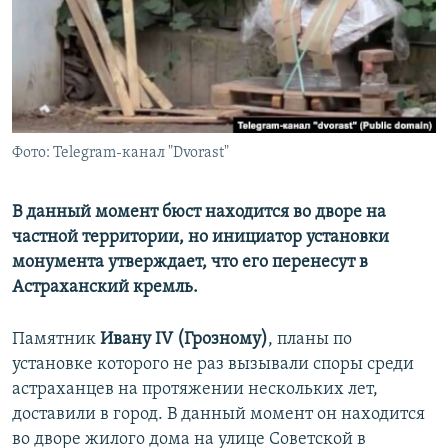
РАСПИСАНИЕ ВЕЩАНИЯ
ПОДПИШИТЕСЬ НА РАССЫЛКУ
СОЦИАЛЬНЫЕ СЕТИ
Фото: Telegram-канал "Dvorast"
В данный момент бюст находится во дворе на
частной территории, но инициатор установки
Все сайты РСЕ/РС
монумента утверждает, что его перенесут в
Астраханский кремль.
Памятник
Ивану IV (Грозному)
, планы по
установке которого не раз вызывали споры среди
астраханцев на протяжении нескольких лет,
доставили в город. В данный момент он находится
во дворе жилого дома на улице Советской в