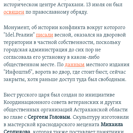
историческом центре Астрахани. 13 июля он был
освящен
по православному обряду.
Монумент, об истории конфликта вокруг которого
"Idel.Реалии"
писали
весной, оказался на дворовой
территории в частной собственности, поскольку
городская администрация до сих пор не
согласовала его установку в каком-либо
общественном месте. По
данным
местного издания
"Инфоштаб", ворота во двор, где стоит бюст, сейчас
закрыты, хотя раньше доступ туда был свободным.
Бюст русского царя был создан по инициативе
Координационного совета ветеранских и других
общественных организаций Астраханской области
во главе с
Сергеем Головым
. Скульптуру изготовили
в мастерской краснодарского мецената
Михаила
Сердюкова
, которая также поставляет памятники