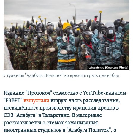
РАСПИСАНИЕ ВЕЩАНИЯ
ПОДПИШИТЕСЬ НА РАССЫЛКУ
СОЦИАЛЬНЫЕ СЕТИ
Все сайты РСЕ/РС
Студенты "Алабуга Политех" во время игры в пейнтбол
Издание "Протокол" совместно с YouTube-каналом
"РЗВРТ"
выпустили
вторую часть расследования,
посвящённого производству иранских дронов в
ОЭЗ "Алабуга" в Татарстане. В материале
рассказывается о схемах заманивания
иностранных студентов в "Алабуга Политех", о