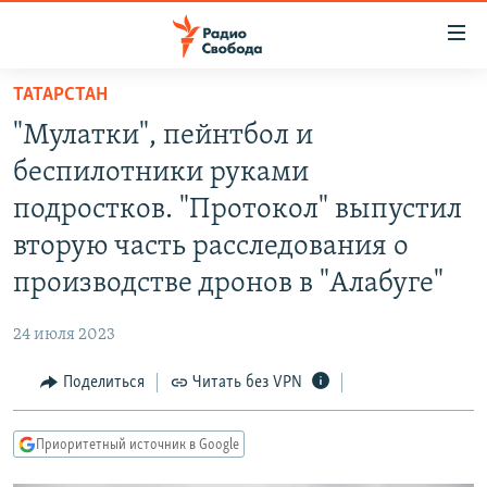
Ссылки
для
упрощенного
ТАТАРСТАН
ПРОГРАММЫ
доступа
"Мулатки", пейнтбол и
ПОДКАСТЫ
Вернуться
беспилотники руками
к
АВТОРСКИЕ ПРОЕКТЫ
подростков. "Протокол" выпустил
основному
ЦИТАТЫ СВОБОДЫ
содержанию
вторую часть расследования о
Вернутся
МНЕНИЯ
производстве дронов в "Алабуге"
к
КУЛЬТУРА
главной
24 июля 2023
навигации
IDEL.РЕАЛИИ
Вернутся
Поделиться
Читать без VPN
КАВКАЗ.РЕАЛИИ
к
СЕВЕР.РЕАЛИИ
поиску
Приоритетный источник в Google
СИБИРЬ.РЕАЛИИ