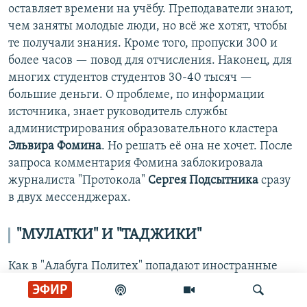
оставляет времени на учёбу. Преподаватели знают,
чем заняты молодые люди, но всё же хотят, чтобы
те получали знания. Кроме того, пропуски 300 и
более часов — повод для отчисления. Наконец, для
многих студентов студентов 30-40 тысяч —
большие деньги. О проблеме, по информации
источника, знает руководитель службы
администрирования образовательного кластера
Эльвира Фомина
. Но решать её она не хочет. После
запроса комментария Фомина заблокировала
журналиста "Протокола"
Сергея Подсытника
сразу
в двух мессенджерах.
"МУЛАТКИ" И "ТАДЖИКИ"
Как в "Алабуга Политех" попадают иностранные
студенты? По информации авторов расследования,
ЭФИР
схема привлечения студентов из Африки —