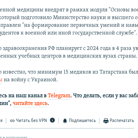
оенной медицины внедрят в рамках модуля "Основы в
 который подготовило Министерство науки и высшего 
аправлен "на формирование первичных умений и навы
тудентов к военной или иной государственной службе".
 здравоохранения РФ планирует с 2024 года в 4 раза у
оенных учебных центров в медицинских вузах страны.
о известно, что минимум 15 медиков из Татарстана бы
ы
на войну с Украиной.
сь на наш канал в
Telegram
. Что делать, если у вас з
алии",
читайте здесь
.
ся
Читать без VPN
Подпишитесь
Распечатать
е в категориях