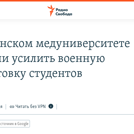
анском медуниверситете
и усилить военную
товку студентов
ся
Читать без VPN
сточник в Google