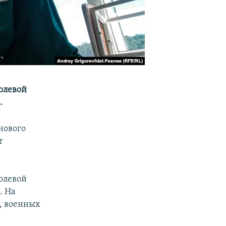
олевой
.
нового
т
олевой
. На
, военных