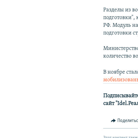
Разделы из в
подготовки",
РФ. Модуль н
подготовки с
Министерство
количество в
В ноябре стал
мобилизован
Подписывайте
сайт "Idel.Ре
Поделить
Этот контент такж