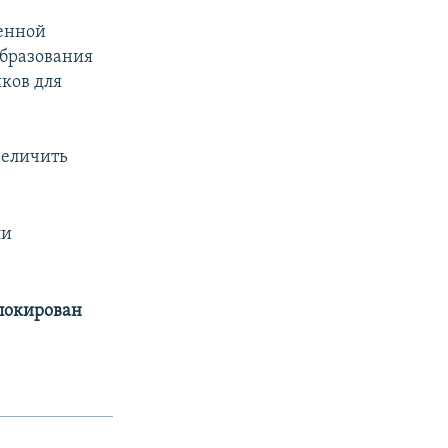
оенной
образования
ков для
величить
ли
аблокирован