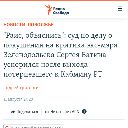
Ссылки
для
упрощенного
НОВОСТИ. ПОВОЛЖЬЕ
ПРОГРАММЫ
доступа
"Раис, объяснись": суд по делу о
ПОДКАСТЫ
Вернуться
покушении на критика экс-мэра
к
АВТОРСКИЕ ПРОЕКТЫ
Зеленодольска Сергея Батина
основному
ЦИТАТЫ СВОБОДЫ
содержанию
ускорился после выхода
Вернутся
МНЕНИЯ
потерпевшего к Кабмину РТ
к
КУЛЬТУРА
главной
андрей григорьев
навигации
IDEL.РЕАЛИИ
Вернутся
11 августа 2023
КАВКАЗ.РЕАЛИИ
к
Поделиться
Читать без VPN
СЕВЕР.РЕАЛИИ
поиску
СИБИРЬ.РЕАЛИИ