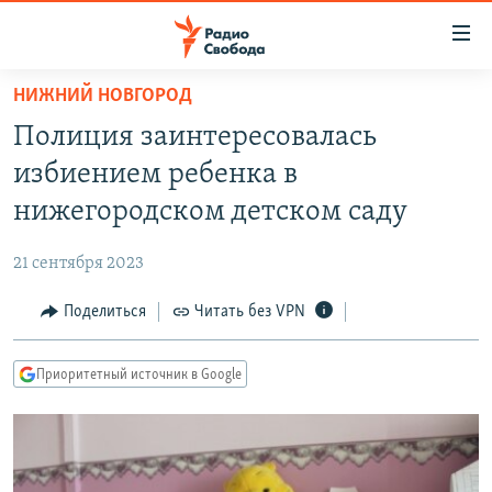
Ссылки
для
упрощенного
НИЖНИЙ НОВГОРОД
ПРОГРАММЫ
доступа
Полиция заинтересовалась
ПОДКАСТЫ
Вернуться
избиением ребенка в
к
АВТОРСКИЕ ПРОЕКТЫ
нижегородском детском саду
основному
ЦИТАТЫ СВОБОДЫ
содержанию
21 сентября 2023
Вернутся
МНЕНИЯ
к
Поделиться
Читать без VPN
КУЛЬТУРА
главной
навигации
IDEL.РЕАЛИИ
Приоритетный источник в Google
Вернутся
КАВКАЗ.РЕАЛИИ
к
СЕВЕР.РЕАЛИИ
поиску
СИБИРЬ.РЕАЛИИ