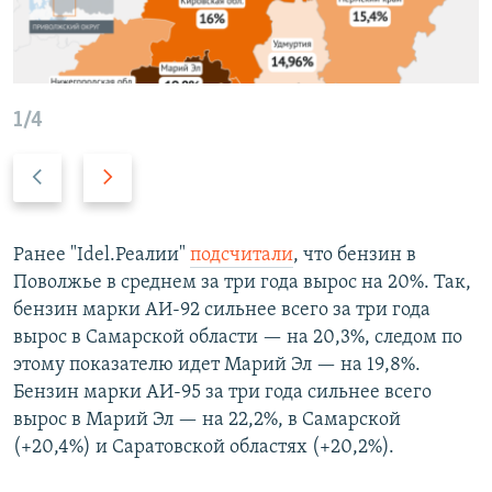
1/4
Н
В
а
п
з
е
а
р
Ранее "Idel.Реалии"
подсчитали
, что бензин в
д
е
Поволжье в среднем за три года вырос на 20%. Так,
д
бензин марки АИ-92 сильнее всего за три года
вырос в Самарской области — на 20,3%, следом по
этому показателю идет Марий Эл — на 19,8%.
Бензин марки АИ-95 за три года сильнее всего
вырос в Марий Эл — на 22,2%, в Самарской
(+20,4%) и Саратовской областях (+20,2%).