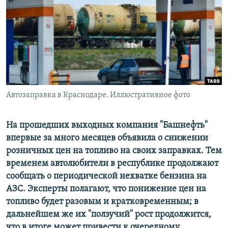
РАСПИСАНИЕ ВЕЩАНИЯ
ПОДПИШИТЕСЬ НА РАССЫЛКУ
СОЦИАЛЬНЫЕ СЕТИ
Автозаправка в Краснодаре. Иллюстративное фото
Все сайты РСЕ/РС
На прошедших выходных компания "Башнефть"
впервые за много месяцев объявила о снижении
розничных цен на топливо на своих заправках. Тем
временем автолюбители в республике продолжают
сообщать о периодической нехватке бензина на
АЗС. Эксперты полагают, что понижение цен на
топливо будет разовым и кратковременным; в
дальнейшем же их "ползучий" рост продолжится,
что в итоге может привести к очередному