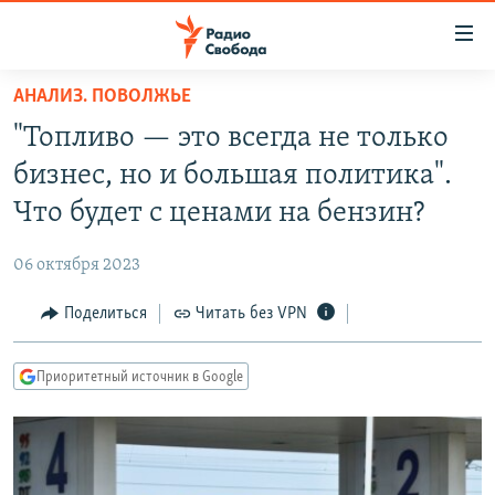
Ссылки
для
упрощенного
АНАЛИЗ. ПОВОЛЖЬЕ
ПРОГРАММЫ
доступа
"Топливо — это всегда не только
ПОДКАСТЫ
Вернуться
бизнес, но и большая политика".
к
АВТОРСКИЕ ПРОЕКТЫ
Что будет с ценами на бензин?
основному
ЦИТАТЫ СВОБОДЫ
содержанию
06 октября 2023
Вернутся
МНЕНИЯ
к
Поделиться
Читать без VPN
КУЛЬТУРА
главной
навигации
IDEL.РЕАЛИИ
Приоритетный источник в Google
Вернутся
КАВКАЗ.РЕАЛИИ
к
СЕВЕР.РЕАЛИИ
поиску
СИБИРЬ.РЕАЛИИ