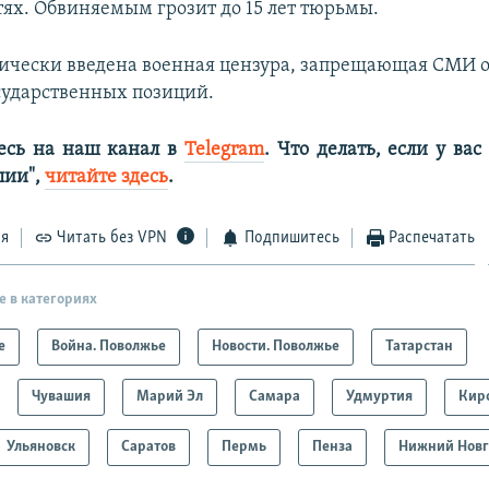
тях. Обвиняемым грозит до 15 лет тюрьмы.
тически введена военная цензура, запрещающая СМИ 
осударственных позиций.
есь на наш канал в
Telegram
. Что делать, если у ва
алии",
читайте здесь
.
ся
Читать без VPN
Подпишитесь
Распечатать
е в категориях
е
Война. Поволжье
Новости. Поволжье
Татарстан
Чувашия
Марий Эл
Самара
Удмуртия
Кир
Ульяновск
Саратов
Пермь
Пенза
Нижний Новг