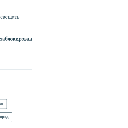
освещать
с заблокирован
ов
ород