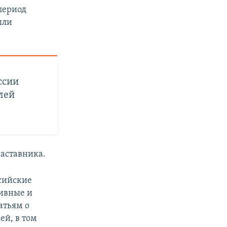
период
ыли
ссии
лей
наставника.
сийские
тивные и
атьям о
ей, в том