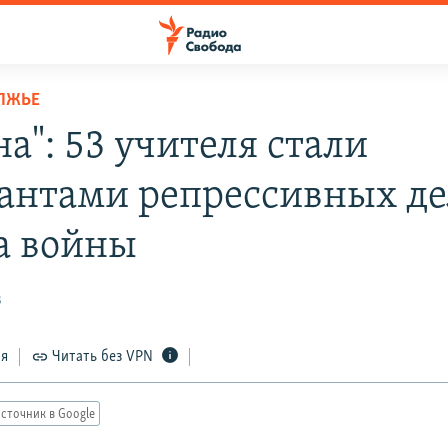
ЛЖЬЕ
а": 53 учителя стали
антами репрессивных де
а войны
3
ся
Читать без VPN
сточник в Google