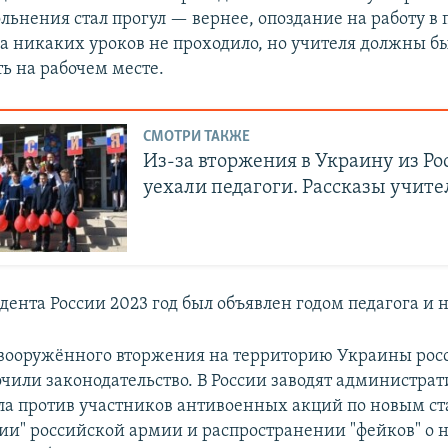
льнения стал прогул — вернее, опоздание на работу в 
да никаких уроков не проходило, но учителя должны б
ь на рабочем месте.
СМОТРИ ТАКЖЕ
Из-за вторжения в Украину из Ро
уехали педагоги. Рассказы учите
ента России 2023 год был объявлен годом педагога и 
 вооружённого вторжения на территорию Украины рос
очили законодательство. В России заводят администра
ла против участников антивоенных акций по новым ст
ии" российской армии и распространении "фейков" о н