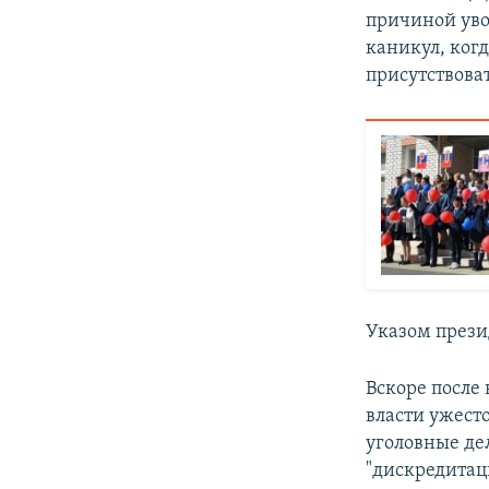
причиной уво
каникул, ког
присутствоват
Указом презид
Вскоре после
власти ужест
уголовные де
"дискредитац