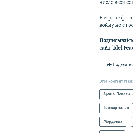
числе в соцсе
В стране фак
войну не с г
Подписывайт
сайт "Idel.Ре
Поделить
Этот контент такж
Архив. Поволжь
Башкортостан
Мордовия