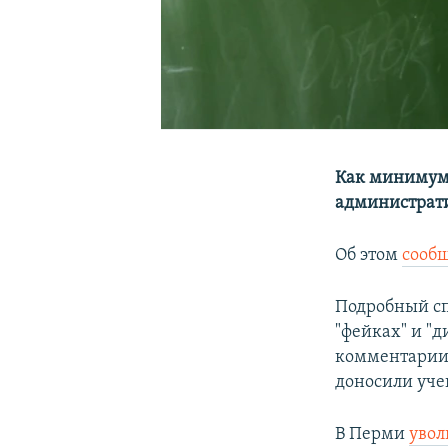
Как минимум 
администрати
Об этом
сооб
Подробный сп
"фейках" и "
комментарии,
доносили уче
В Перми
увол