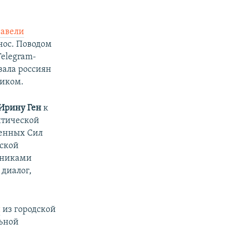
завели
нос. Поводом
Telegram-
вала россиян
иком.
Ирину Ген
к
итической
женных Сил
еской
чениками
 диалог,
и
из городской
льной