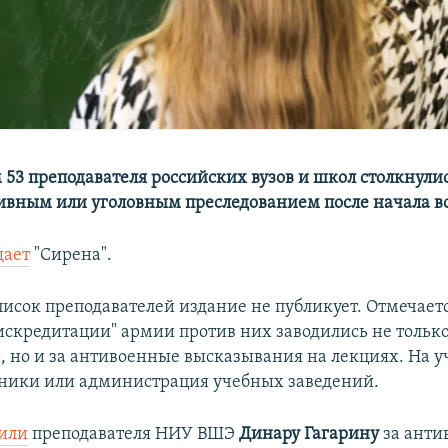
53 преподавателя российских вузов и школ столкнулис
вным или уголовным преследованием после начала в
щает
"Сирена".
исок преподавателей издание не публикует. Отмечается
дискредитации" армии против них заводились не только
 но и за антивоенные высказывания на лекциях. На у
ники или администрация учебных заведений.
или
преподавателя НИУ ВШЭ
Динару Гагарину
за анти