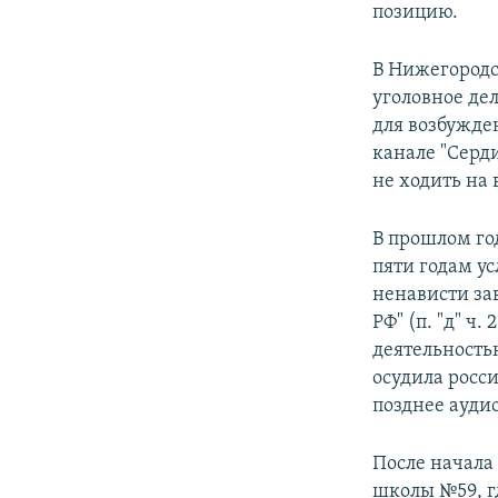
позицию.
В Нижегородс
уголовное де
для возбужде
канале "Серди
не ходить на 
В прошлом го
пяти годам у
ненависти за
РФ" (п. "д" ч
деятельность
осудила росс
позднее ауди
После начала
школы №59, г