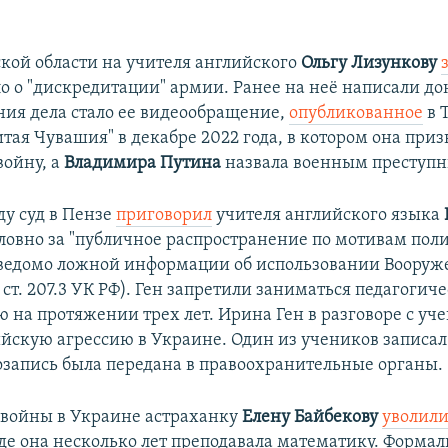
кой области на учителя английского
Ольгу Лизункову
ло о "дискредитации" армии. Ранее на неё написали до
ния дела стало ее видеообращение,
опубликованное
в 
тая Чувашия" в декабре 2022 года, в котором она приз
войну, а
Владимира Путина
назвала военным преступн
ду суд в Пензе
приговорил
учителя английского языка
словно за "публичное распространение по мотивам пол
ведомо ложной информации об использовании Воору
. 2 ст. 207.3 УК РФ). Ген запретили заниматься педагогич
ю на протяжении трех лет. Ирина Ген в разговоре с у
ийскую агрессию в Украине. Один из учеников записал
озапись была передана в правоохранительные органы.
 войны в Украине астраханку
Елену Байбекову
уволил
де она несколько лет преподавала математику. Форма