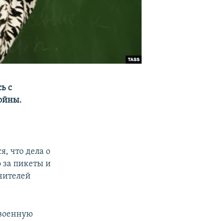
ь с
ойны.
, что дела о
 за пикеты и
чителей
военную