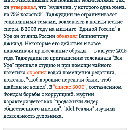
многочисленными эпатажными заявлениями. Так,
он
утверждал
, что "мужчина, у которого одна жена,
на 75% холостой". Таджуддин не ограничивался
социальными темами, вовлекаясь в политические
споры. В 2003 году на митинге "Единой России" в
Уфе он от лица России
объявлял
Вашингтону
джихад. Некоторые его действия и вовсе
напоминали православные обряды — в августе 2015
года Таджуддин по приглашению телеканала "Вся
Уфа" пришел в студию и при помощи чайного
пакетика
окропил
водой помещения редакции,
пожелав, "чтоб хорошие передачи были, чтоб
шайтан не вошел". В
"списке 6000"
, составленном
Фондом борьбы с коррупцией, муфтий
характеризуется как "продажный лидер
общественного мнения". "Idel.Реалии" изучили
деятельность духовника.