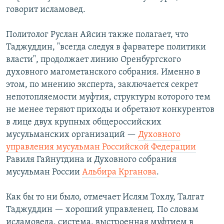
говорит исламовед.
Политолог Руслан Айсин также полагает, что
Таджуддин, "всегда следуя в фарватере политики
власти", продолжает линию Оренбургского
духовного магометанского собрания. Именно в
этом, по мнению эксперта, заключается секрет
непотопляемости муфтия, структуры которого тем
не менее теряют приходы и обретают конкурентов
в лице двух крупных общероссийских
мусульманских организаций —
Духовного
управления мусульман Российской Федерации
Равиля Гайнутдина и Духовного собрания
мусульман России
Альбира Крганова
.
Как бы то ни было, отмечает Ислям Тохлу, Талгат
Таджуддин — хороший управленец. По словам
исламоведа, система, выстроенная муфтием в