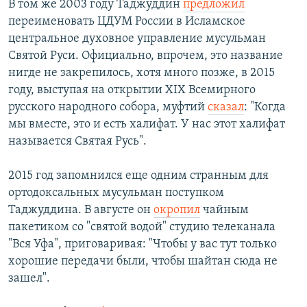
В том же 2003 году Таджуддин
предложил
переименовать ЦДУМ России в Исламское
центральное духовное управление мусульман
Святой Руси. Официально, впрочем, это название
нигде не закрепилось, хотя много позже, в 2015
году, выступая на открытии XIX Всемирного
русского народного собора, муфтий
сказал
: "Когда
мы вместе, это и есть халифат. У нас этот халифат
называется Святая Русь".
2015 год запомнился еще одним странным для
ортодоксальных мусульман поступком
Таджуддина. В августе он
окропил
чайным
пакетиком со "святой водой" студию телеканала
"Вся Уфа", приговаривая: "Чтобы у вас тут только
хорошие передачи были, чтобы шайтан сюда не
зашел".