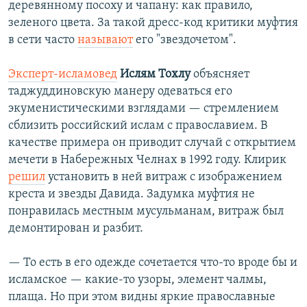
деревянному посоху и чапану: как правило,
зеленого цвета. За такой дресс-код критики муфтия
в сети часто
называют
его "звездочетом".
Эксперт-исламовед
Ислям Тохлу
объясняет
таджуддиновскую манеру одеваться его
экуменистическими взглядами — стремлением
сблизить российский ислам с православием. В
качестве примера он приводит случай с открытием
мечети в Набережных Челнах в 1992 году. Клирик
решил
установить в ней витраж с изображением
креста и звезды Давида. Задумка муфтия не
понравилась местным мусульманам, витраж был
демонтирован и разбит.
— То есть в его одежде сочетается что-то вроде бы и
исламское — какие-то узоры, элемент чалмы,
плаща. Но при этом видны яркие православные