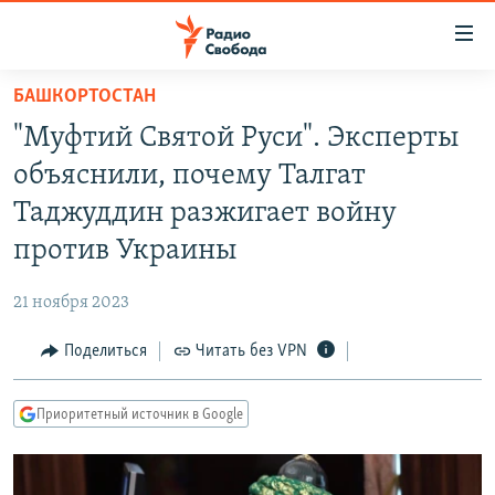
Ссылки
для
упрощенного
БАШКОРТОСТАН
ПРОГРАММЫ
доступа
"Муфтий Святой Руси". Эксперты
ПОДКАСТЫ
Вернуться
объяснили, почему Талгат
к
АВТОРСКИЕ ПРОЕКТЫ
Таджуддин разжигает войну
основному
ЦИТАТЫ СВОБОДЫ
содержанию
против Украины
Вернутся
МНЕНИЯ
к
21 ноября 2023
КУЛЬТУРА
главной
Поделиться
Читать без VPN
навигации
IDEL.РЕАЛИИ
Вернутся
КАВКАЗ.РЕАЛИИ
к
Приоритетный источник в Google
СЕВЕР.РЕАЛИИ
поиску
СИБИРЬ.РЕАЛИИ