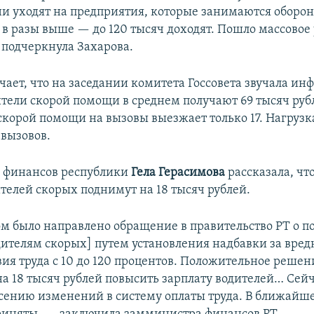
ни уходят на предприятия, которые занимаются оборон
 в разы выше — до 120 тысяч доходят. Пошло массовое
 подчеркнула Захарова.
ает, что на заседании комитета Госсовета звучала ин
ители скорой помощи в среднем получают 69 тысяч рубл
скорой помощи на вызовы выезжает только 17. Нагрузк
 вызовов.
 финансов республики
Гела Герасимова
рассказала, чт
ителей скорых поднимут на 18 тысяч рублей.
 было направлено обращение в правительство РТ о 
дителям скорых] путем установления надбавки за вред
вия труда с 10 до 120 процентов. Положительное реше
на 18 тысяч рублей повысить зарплату водителей… Сейч
есению изменений в систему оплаты труда. В ближайш