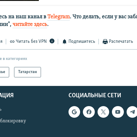
сь на наш канал в
Telegram
. Что делать, если у вас з
алии",
читайте здесь
.
ся
Читать без VPN
Подпишитесь
Распечатать
е в категориях
жье
Татарстан
АЦИЯ
СОЦИАЛЬНЫЕ СЕТИ
ь
 блокировку