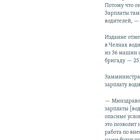
Потому что о
Зарплаты там
водителей, —
Издание отмеч
в Челнах вод
из 36 машин 
бригаду — 25
Замминистра
зарплату вод
— Минздравом
зарплаты [во
опасные усло
это позволит 
работа по вн