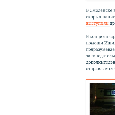
В Смоленске
скорых напи
выступили
пр
В конце январ
помощи Ишимб
подразумевае
законодатель
дополнительн
отправляется 