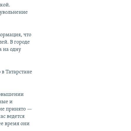
кой.
 увольнение
формация, что
ей. В городе
а на одну
о в Татарстане
повышении
ные и
ние принято —
ас ведется
ее время они