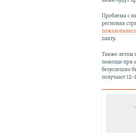
нами будут п
Проблема с н
регионах стр
пожаловалис
плату.
Также летом 
помощи при м
безуспешно б
получают 12–1