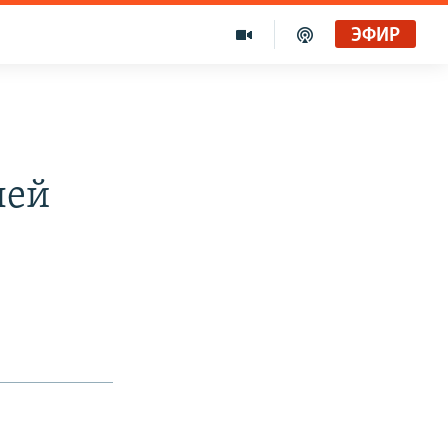
ЭФИР
лей