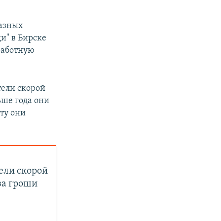
разных
и" в Бирске
аработную
тели скорой
ьше года они
ту они
ели скорой
за гроши