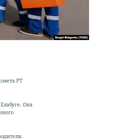
совета РТ
 Елабуге. Она
онного
водители.