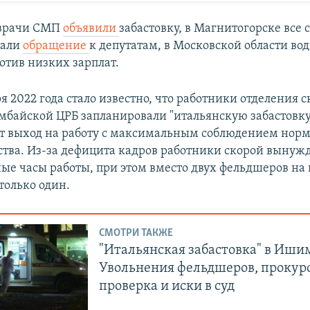
 врачи СМП
объявили
забастовку, в Магнитогорске все
сали
обращение
к депутатам, в Московской области во
отив низких зарплат.
я 2022 года стало известно, что работники отделения 
айской ЦРБ запланировали "итальянскую забастовку
т выход на работу с максимальным соблюдением норм
ства. Из-за дефицита кадров работники скорой вынуж
ые часы работы, при этом вместо двух фельдшеров на
только один.
СМОТРИ ТАКЖЕ
"Итальянская забастовка" в Иши
Увольнения фельдшеров, прокур
проверка и иски в суд