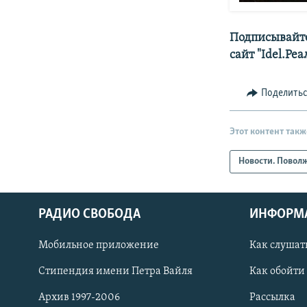
Подписывайте
сайт "Idel.Ре
Поделить
Этот контент такж
Новости. Повол
РАДИО СВОБОДА
ИНФОРМ
Мобильное приложение
Как слушат
СОЦИАЛЬНЫЕ СЕТИ
Стипендия имени Петра Вайля
Как обойти
Архив 1997-2006
Рассылка