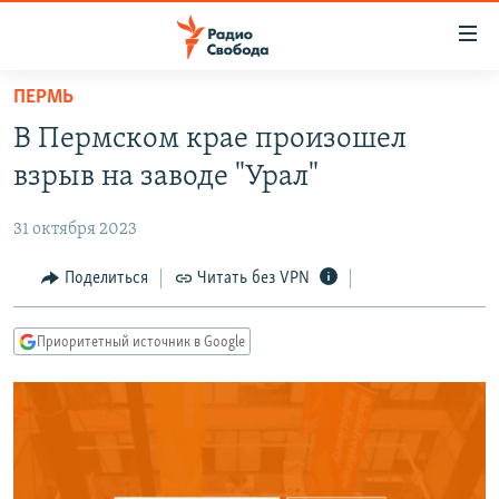
Ссылки
для
упрощенного
ПЕРМЬ
ПРОГРАММЫ
доступа
В Пермском крае произошел
ПОДКАСТЫ
Вернуться
взрыв на заводе "Урал"
к
АВТОРСКИЕ ПРОЕКТЫ
основному
31 октября 2023
ЦИТАТЫ СВОБОДЫ
содержанию
Вернутся
МНЕНИЯ
Поделиться
Читать без VPN
к
КУЛЬТУРА
главной
Приоритетный источник в Google
навигации
IDEL.РЕАЛИИ
Вернутся
КАВКАЗ.РЕАЛИИ
к
СЕВЕР.РЕАЛИИ
поиску
СИБИРЬ.РЕАЛИИ