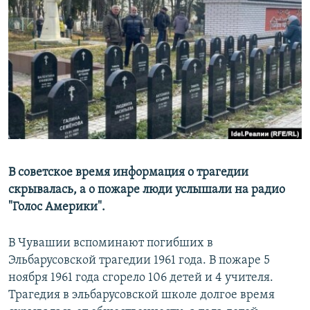
РАСПИСАНИЕ ВЕЩАНИЯ
ПОДПИШИТЕСЬ НА РАССЫЛКУ
СОЦИАЛЬНЫЕ СЕТИ
Все сайты РСЕ/РС
В советское время информация о трагедии
скрывалась, а о пожаре люди услышали на радио
"Голос Америки".
В Чувашии вспоминают погибших в
Эльбарусовской трагедии 1961 года. В пожаре 5
ноября 1961 года сгорело 106 детей и 4 учителя.
Трагедия в эльбарусовской школе долгое время