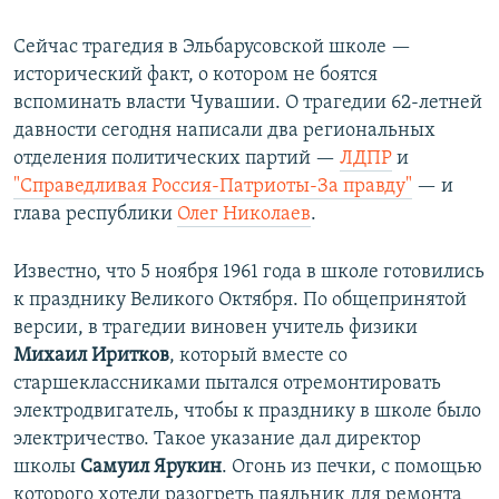
Сейчас трагедия в Эльбарусовской школе —
исторический факт, о котором не боятся
вспоминать власти Чувашии. О трагедии 62-летней
давности сегодня написали два региональных
отделения политических партий —
ЛДПР
и
"Справедливая Россия-Патриоты-За правду"
— и
глава республики
Олег Николаев
.
Известно, что 5 ноября 1961 года в школе готовились
к празднику Великого Октября. По общепринятой
версии, в трагедии виновен учитель физики
Михаил Иритков
, который вместе со
старшеклассниками пытался отремонтировать
электродвигатель, чтобы к празднику в школе было
электричество. Такое указание дал директор
школы
Самуил Ярукин
. Огонь из печки, с помощью
которого хотели разогреть паяльник для ремонта