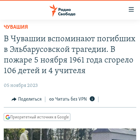
Ссылки
для
упрощенного
ЧУВАШИЯ
ПРОГРАММЫ
доступа
В Чувашии вспоминают погибших
ПОДКАСТЫ
Вернуться
в Эльбарусовской трагедии. В
к
АВТОРСКИЕ ПРОЕКТЫ
пожаре 5 ноября 1961 года сгорело
основному
ЦИТАТЫ СВОБОДЫ
содержанию
106 детей и 4 учителя
Вернутся
МНЕНИЯ
к
05 ноября 2023
КУЛЬТУРА
главной
Поделиться
Читать без VPN
навигации
IDEL.РЕАЛИИ
Вернутся
КАВКАЗ.РЕАЛИИ
к
Приоритетный источник в Google
СЕВЕР.РЕАЛИИ
поиску
СИБИРЬ.РЕАЛИИ