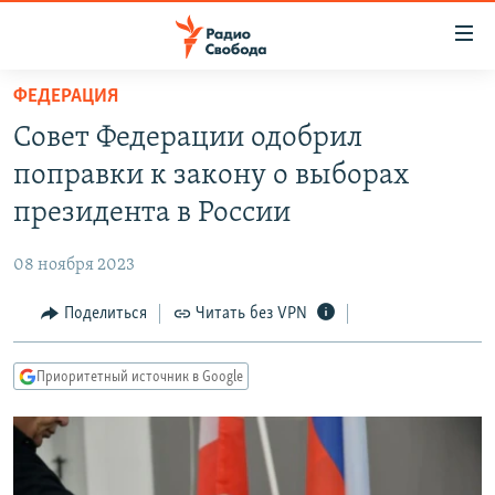
Ссылки
для
упрощенного
ФЕДЕРАЦИЯ
ПРОГРАММЫ
доступа
Совет Федерации одобрил
ПОДКАСТЫ
Вернуться
поправки к закону о выборах
к
АВТОРСКИЕ ПРОЕКТЫ
президента в России
основному
ЦИТАТЫ СВОБОДЫ
содержанию
08 ноября 2023
Вернутся
МНЕНИЯ
к
Поделиться
Читать без VPN
КУЛЬТУРА
главной
навигации
IDEL.РЕАЛИИ
Приоритетный источник в Google
Вернутся
КАВКАЗ.РЕАЛИИ
к
СЕВЕР.РЕАЛИИ
поиску
СИБИРЬ.РЕАЛИИ