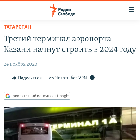
Ссылки
для
упрощенного
ТАТАРСТАН
ПРОГРАММЫ
доступа
Третий терминал аэропорта
ПОДКАСТЫ
Вернуться
Казани начнут строить в 2024 году
к
АВТОРСКИЕ ПРОЕКТЫ
основному
24 ноября 2023
ЦИТАТЫ СВОБОДЫ
содержанию
Вернутся
МНЕНИЯ
Поделиться
Читать без VPN
к
КУЛЬТУРА
главной
Приоритетный источник в Google
навигации
IDEL.РЕАЛИИ
Вернутся
КАВКАЗ.РЕАЛИИ
к
СЕВЕР.РЕАЛИИ
поиску
СИБИРЬ.РЕАЛИИ