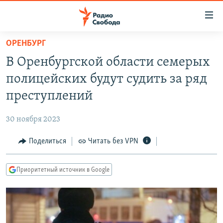
Ссылки
для
упрощенного
ОРЕНБУРГ
ПРОГРАММЫ
доступа
В Оренбургской области семерых
ПОДКАСТЫ
Вернуться
полицейских будут судить за ряд
к
АВТОРСКИЕ ПРОЕКТЫ
преступлений
основному
ЦИТАТЫ СВОБОДЫ
содержанию
30 ноября 2023
Вернутся
МНЕНИЯ
к
Поделиться
Читать без VPN
КУЛЬТУРА
главной
навигации
IDEL.РЕАЛИИ
Приоритетный источник в Google
Вернутся
КАВКАЗ.РЕАЛИИ
к
СЕВЕР.РЕАЛИИ
поиску
СИБИРЬ.РЕАЛИИ