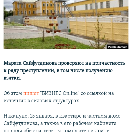
РАСПИСАНИЕ ВЕЩАНИЯ
ПОДПИШИТЕСЬ НА РАССЫЛКУ
СОЦИАЛЬНЫЕ СЕТИ
Марата Сайфутдинова проверяют на причастность
к ряду преступлений, в том числе получению
Все сайты РСЕ/РС
взятки.
Об этом
пишет
"БИЗНЕС Online" со ссылкой на
источник в силовых структурах.
Накануне, 15 января, в квартире и частном доме
Сайфутдинова, а также в его рабочем кабинете
прошли обыски, изъяты компьютер и другая