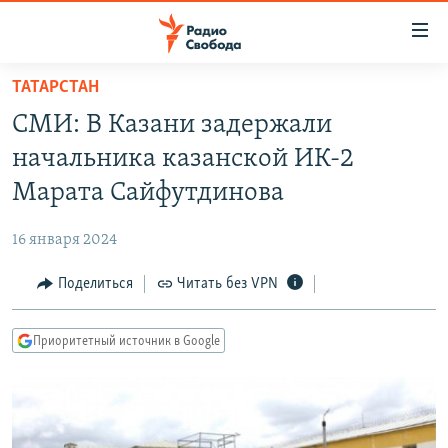
Ссылки
для
упрощенного
ТАТАРСТАН
ПРОГРАММЫ
доступа
СМИ: В Казани задержали
ПОДКАСТЫ
Вернуться
начальника казанской ИК-2
к
АВТОРСКИЕ ПРОЕКТЫ
Марата Сайфутдинова
основному
ЦИТАТЫ СВОБОДЫ
содержанию
16 января 2024
Вернутся
МНЕНИЯ
к
Поделиться
Читать без VPN
КУЛЬТУРА
главной
навигации
IDEL.РЕАЛИИ
Приоритетный источник в Google
Вернутся
КАВКАЗ.РЕАЛИИ
к
СЕВЕР.РЕАЛИИ
поиску
СИБИРЬ.РЕАЛИИ