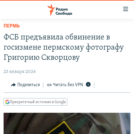
Ссылки
для
упрощенного
ПЕРМЬ
ПРОГРАММЫ
доступа
ФСБ предъявила обвинение в
ПОДКАСТЫ
Вернуться
госизмене пермскому фотографу
к
АВТОРСКИЕ ПРОЕКТЫ
Григорию Скворцову
основному
ЦИТАТЫ СВОБОДЫ
содержанию
23 января 2024
Вернутся
МНЕНИЯ
к
Поделиться
Читать без VPN
КУЛЬТУРА
главной
навигации
IDEL.РЕАЛИИ
Приоритетный источник в Google
Вернутся
КАВКАЗ.РЕАЛИИ
к
СЕВЕР.РЕАЛИИ
поиску
СИБИРЬ.РЕАЛИИ