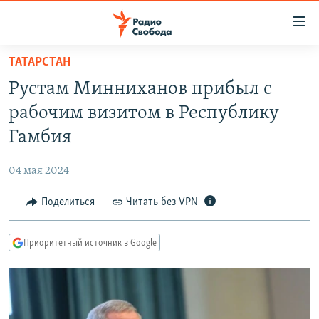
Ссылки
для
упрощенного
ТАТАРСТАН
ПРОГРАММЫ
доступа
Рустам Минниханов прибыл с
ПОДКАСТЫ
Вернуться
рабочим визитом в Республику
к
АВТОРСКИЕ ПРОЕКТЫ
Гамбия
основному
ЦИТАТЫ СВОБОДЫ
содержанию
04 мая 2024
Вернутся
МНЕНИЯ
к
Поделиться
Читать без VPN
КУЛЬТУРА
главной
навигации
IDEL.РЕАЛИИ
Приоритетный источник в Google
Вернутся
КАВКАЗ.РЕАЛИИ
к
СЕВЕР.РЕАЛИИ
поиску
СИБИРЬ.РЕАЛИИ