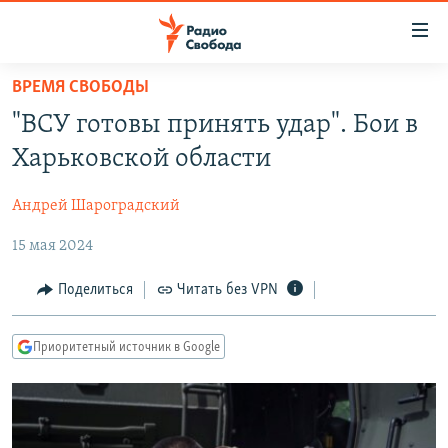
Ссылки
для
упрощенного
ВРЕМЯ СВОБОДЫ
ПРОГРАММЫ
доступа
"ВСУ готовы принять удар". Бои в
ПОДКАСТЫ
Вернуться
Харьковской области
к
АВТОРСКИЕ ПРОЕКТЫ
основному
Андрей Шароградский
ЦИТАТЫ СВОБОДЫ
содержанию
Вернутся
15 мая 2024
МНЕНИЯ
к
КУЛЬТУРА
Поделиться
Читать без VPN
главной
навигации
IDEL.РЕАЛИИ
Вернутся
Приоритетный источник в Google
КАВКАЗ.РЕАЛИИ
к
СЕВЕР.РЕАЛИИ
поиску
СИБИРЬ.РЕАЛИИ