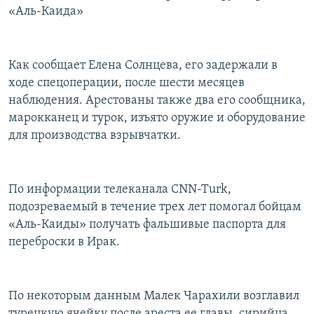
«Аль-Каида»
РАСПИСАНИЕ ВЕЩАНИЯ
ПОДПИШИТЕСЬ НА РАССЫЛКУ
Как сообщает Елена Солнцева, его задержали в
СОЦИАЛЬНЫЕ СЕТИ
ходе спецоперации, после шести месяцев
наблюдения. Арестованы также два его сообщника,
марокканец и турок, изъято оружие и оборудование
для производства взрывчатки.
Все сайты РСЕ/РС
По информации телеканала CNN-Turk,
подозреваемый в течение трех лет помогал бойцам
«Аль-Каиды» получать фальшивые паспорта для
переброски в Ирак.
По некоторым данным Малек Чарахили возглавил
турецкую ячейку после ареста ее главы, сирийца