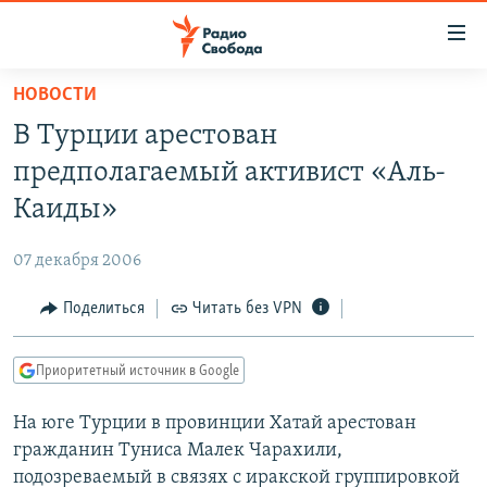
Ссылки
для
упрощенного
НОВОСТИ
ПРОГРАММЫ
доступа
В Турции арестован
ПОДКАСТЫ
Вернуться
предполагаемый активист «Аль-
к
АВТОРСКИЕ ПРОЕКТЫ
Каиды»
основному
ЦИТАТЫ СВОБОДЫ
содержанию
07 декабря 2006
Вернутся
МНЕНИЯ
к
Поделиться
Читать без VPN
КУЛЬТУРА
главной
навигации
IDEL.РЕАЛИИ
Приоритетный источник в Google
Вернутся
КАВКАЗ.РЕАЛИИ
к
На юге Турции в провинции Хатай арестован
СЕВЕР.РЕАЛИИ
поиску
гражданин Туниса Малек Чарахили,
СИБИРЬ.РЕАЛИИ
подозреваемый в связях с иракской группировкой