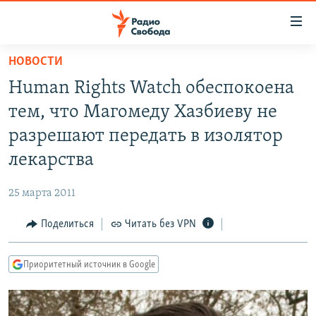
Ссылки
для
упрощенного
НОВОСТИ
ПРОГРАММЫ
доступа
Human Rights Watch обеспокоена
ПОДКАСТЫ
Вернуться
тем, что Магомеду Хазбиеву не
к
АВТОРСКИЕ ПРОЕКТЫ
разрешают передать в изолятор
основному
ЦИТАТЫ СВОБОДЫ
содержанию
лекарства
Вернутся
МНЕНИЯ
к
25 марта 2011
КУЛЬТУРА
главной
Поделиться
Читать без VPN
навигации
IDEL.РЕАЛИИ
Вернутся
КАВКАЗ.РЕАЛИИ
к
Приоритетный источник в Google
СЕВЕР.РЕАЛИИ
поиску
СИБИРЬ.РЕАЛИИ