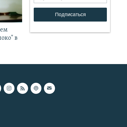
чем
око" в