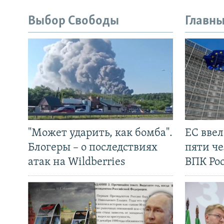
Выбор Свободы
Главны
"Может ударить, как бомба".
ЕС вве
Блогеры – о последствиях
пяти че
атак на Wildberries
ВПК Ро