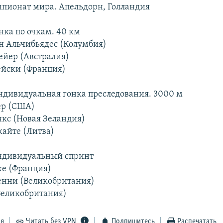
мпионат мира. Апельдорн, Голландия
ка по очкам. 40 км
ин Альчибьядес (Колумбия)
ейер (Австралия)
ейски (Франция)
дивидуальная гонка преследования. 3000 м
ер (США)
нкс (Новая Зеландия)
кайте (Литва)
дивидуальный спринт
же (Франция)
енни (Великобритания)
(Великобритания)
ся
Читать без VPN
Подпишитесь
Распечатать