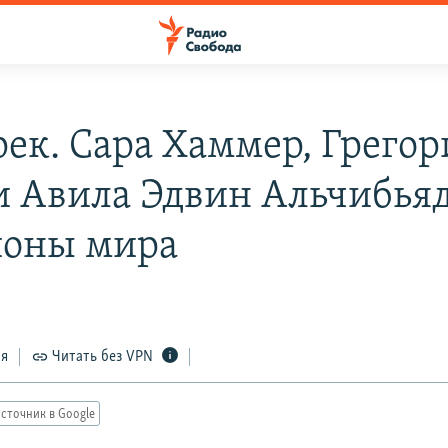
рек. Сара Хаммер, Грегор
и Авила Эдвин Альчибьяд
оны мира
ся
Читать без VPN
сточник в Google