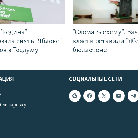
"Родина"
"Сломать схему". За
вала снять "Яблоко"
власти оставили "Ябл
ов в Госдуму
бюллетене
АЦИЯ
СОЦИАЛЬНЫЕ СЕТИ
ь
 блокировку