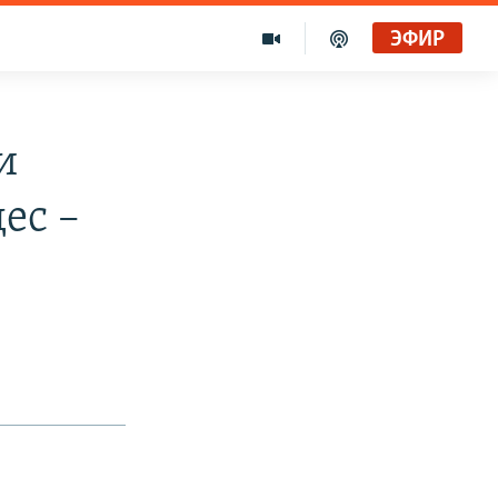
ЭФИР
и
ес –