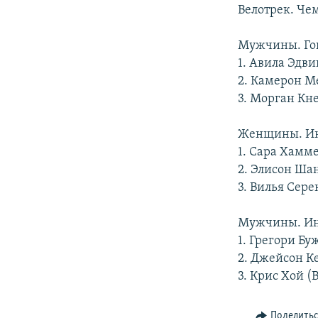
РАСПИСАНИЕ ВЕЩАНИЯ
Велотрек. Че
ПОДПИШИТЕСЬ НА РАССЫЛКУ
Мужчины. Гон
1. Авила Эдв
2. Камерон М
3. Морган Кн
Женщины. Ин
1. Сара Хамм
2. Элисон Ша
3. Вилья Сере
Мужчины. Ин
1. Грегори Бу
2. Джейсон К
3. Крис Хой 
Поделить