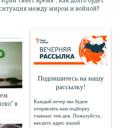
"Иран тянет время". Как долго будет
ситуация между миром и войной?
чем
око" в