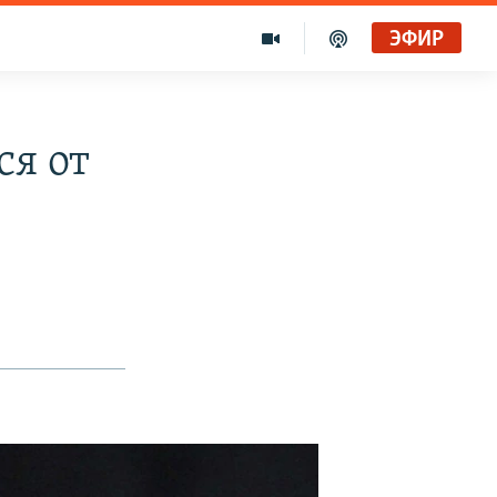
ЭФИР
ся от