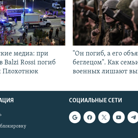
ские медиа: при
"Он погиб, а его объ
в Balzi Rossi погиб
беглецом". Как семь
л Плохотнюк
военных лишают вы
АЦИЯ
СОЦИАЛЬНЫЕ СЕТИ
ь
 блокировку