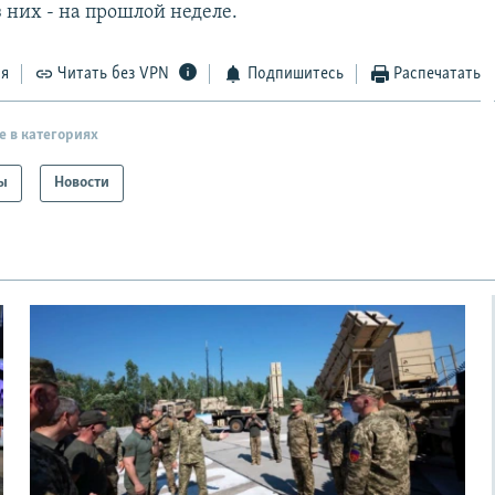
з них - на прошлой неделе.
ся
Читать без VPN
Подпишитесь
Распечатать
е в категориях
ы
Новости