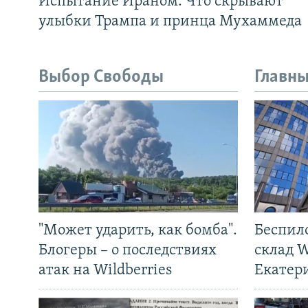
Испытание Ираном. Что скрывают
улыбки Трампа и принца Мухаммеда
Выбор Свободы
Главны
"Может ударить, как бомба".
Беспил
Блогеры – о последствиях
склад W
атак на Wildberries
Екатер