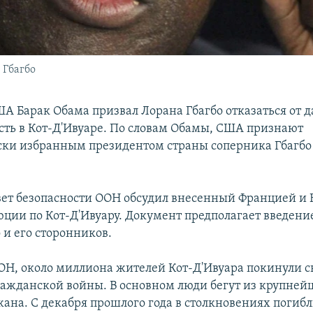
 Гбагбо
А Барак Обама призвал Лорана Гбагбо отказаться от 
асть в Кот-Д'Ивуаре. По словам Обамы, США признают
ки избранным президентом страны соперника Гбагбо
вет безопасности ООН обсудил внесенный Францией и
юции по Кот-Д'Ивуару. Документ предполагает введени
 и его сторонников.
Н, около миллиона жителей Кот-Д'Ивуара покинули с
гражданской войны. В основном люди бегут из крупней
ана. С декабря прошлого года в столкновениях погибл