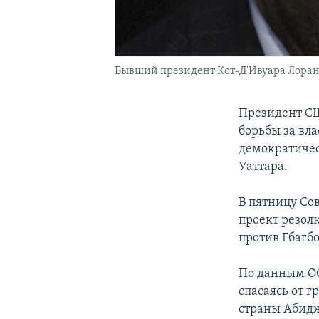
Бывший президент Кот-Д'Ивуара Лоран
Президент СШ
борьбы за вл
демократичес
Уаттара.
В пятницу Со
проект резол
против Гбагбо
По данным ОО
спасаясь от 
страны Абидж