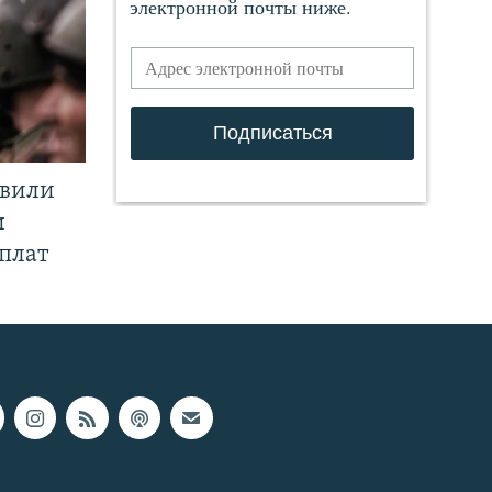
явили
и
плат