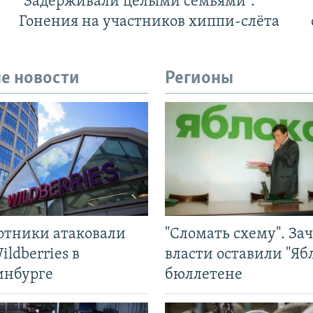
"Задерживали целыми семьями".
Гонения на участников хиппи-слёта
е новости
Регионы
отники атаковали
"Сломать схему". За
ildberries в
власти оставили "Ябл
инбурге
бюллетене