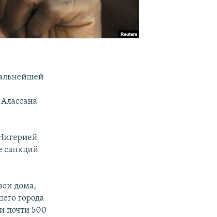
дальнейшей
 Алассана
 Нигерией
е санкций
вои дома,
шего города
и почти 500