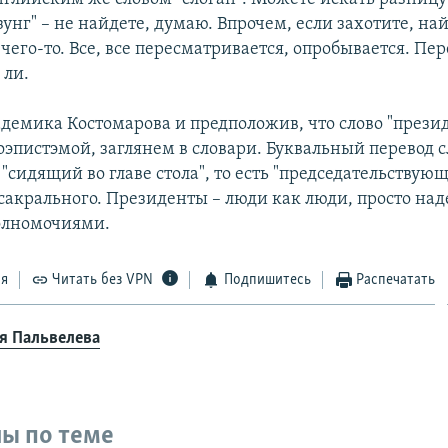
озунг" – не найдете, думаю. Впрочем, если захотите, най
чего-то. Все, все пересматривается, опробывается. Пе
 ли.
демика Костомарова и предположив, что слово "прези
оэпистэмой, заглянем в словари. Буквальный перевод с
 "сидящий во главе стола", то есть "председательствую
 сакрального. Президенты – люди как люди, просто на
олномочиями.
ся
Читать без VPN
Подпишитесь
Распечатать
я Пальвелева
ы по теме