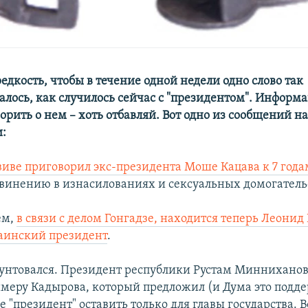
едкость, чтобы в течение одной недели одно слово так
алось, как случилось сейчас с "президентом". Инфор
орить о нем – хоть отбавляй. Вот одно из сообщений 
:
Авиве приговорил экс-президента Моше Кацава к 7 год
винению в изнасилованиях и сексуальных домогатель
ем,
в связи с делом Гонгадзе, находится теперь Леонид
аинский президент
.
бунтовался. Президент республики Рустам Минниханов
имеру Кадырова, который предложил (и Дума это подд
"президент" оставить только для главы государства. В