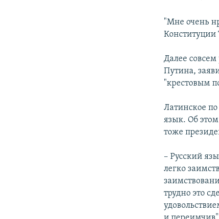
"Мне очень н
Конституции Т
Далее совсем
Путина, заяв
"крестовым п
Латинское по
язык. Об это
тоже президе
– Русский яз
легко заимст
заимствования
трудно это сд
удовольствие
и переимчив"