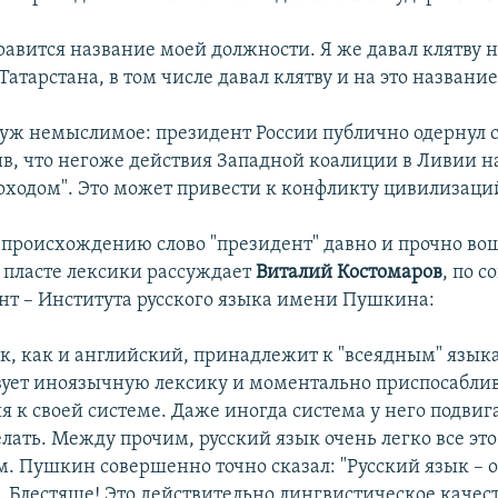
равится название моей должности. Я же давал клятву 
атарстана, в том числе давал клятву и на это название
 уж немыслимое: президент России публично одернул 
ив, что негоже действия Западной коалиции в Ливии н
оходом". Это может привести к конфликту цивилизаци
 происхождению слово "президент" давно и прочно вош
м пласте лексики рассуждает
Виталий Костомаров
, по 
нт – Института русского языка имени Пушкина:
ык, как и английский, принадлежит к "всеядным" язык
вует иноязычную лексику и моментально приспосабли
 к своей системе. Даже иногда система у него подвига
елать. Между прочим, русский язык очень легко все это 
м. Пушкин совершенно точно сказал: "Русский язык –
. Блестяще! Это действительно лингвистическое качест