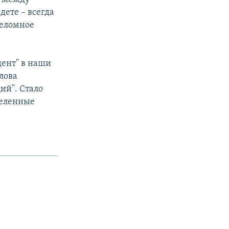
дете – всегда
реломное
дент" в наши
лова
щий". Стало
деленные