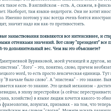
сех такое есть. В английском – есть. А, скажем, в финско
ет. Наоборот, там языки-недотроги. Они не хотят инос
ко. Именно поэтому у нас всегда очень боятся иностран
дят, значит надо им как-то противостоять.
овые заимствования появляются все интенсивнее, и ст
выми оттенками значений. Вот слову "президент" все 
й-то дополнительный вес. Чем вы это объясняете?
 Дмитриевной Бурвиковой, моей ученицей и другом, м
пистема". "Лого" – это, понятно, слово, причем необяза
ецкого word, то есть просто лексическая единица. Тут
 "В начале было слово". А "эпистема" – это знание. Быв
ывается какое-то знание. Это целый механизм – достат
евидно, в эпоху перестройки (а сейчас перестраиваетс
рана, хозяйство) в языке людям хочется какого-то обн
 фразеологии, лозунгах, призывах – на том, что теперь
нглийским же словом "слоган". Можете искать разниц