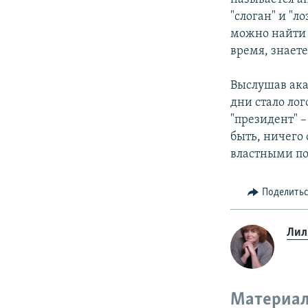
"слоган" и "л
можно найти 
время, знаете
Выслушав ака
дни стало лог
"президент" –
быть, ничего
властными п
Поделить
Лил
Материал