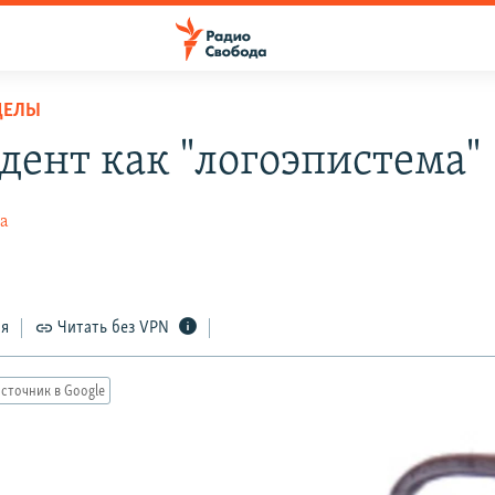
ДЕЛЫ
дент как "логоэпистема"
ва
ся
Читать без VPN
сточник в Google