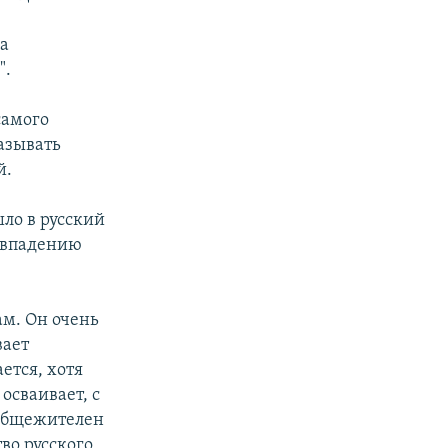
на
".
самого
азывать
й.
ло в русский
совпадению
ам. Он очень
вает
ется, хотя
осваивает, с
 общежителен
во русского