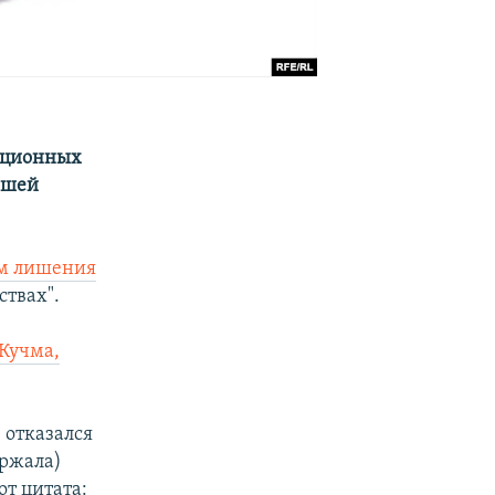
мационных
нашей
ам лишения
ствах".
 Кучма,
 отказался
ержала)
от цитата: