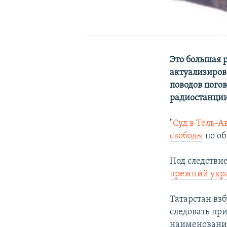
Это большая р
актуализиров
поводов погов
радиостанции
"
Суд в Тель-
свободы
по об
Под следстви
прежний укр
Татарстан вз
следовать пр
наименование 