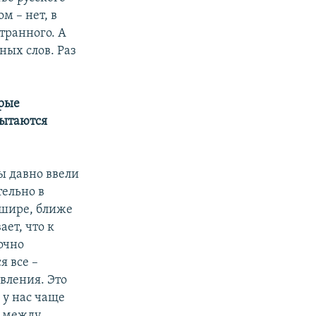
м – нет, в
транного. А
ных слов. Раз
арые
пытаются
ы давно ввели
тельно в
 шире, ближе
ает, что к
очно
я все –
овления. Это
 у нас чаще
у между