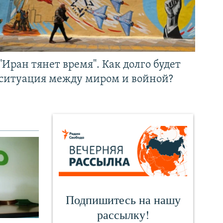
"Иран тянет время". Как долго будет
ситуация между миром и войной?