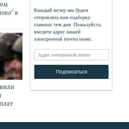
чем
око" в
явили
и
плат