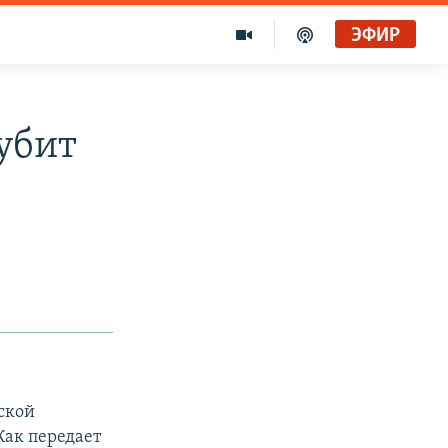
ЭФИР
убит
ской
Как передает