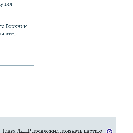
лучил
еле Верхний
няются.