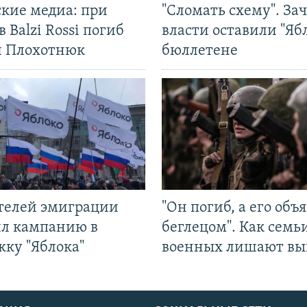
ские медиа: при
"Сломать схему". За
в Balzi Rossi погиб
власти оставили "Ябл
л Плохотнюк
бюллетене
ятелей эмиграции
"Он погиб, а его объ
ил кампанию в
беглецом". Как семь
жку "Яблока"
военных лишают вы