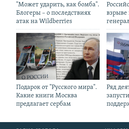
"Может ударить, как бомба".
Россий
Блогеры – о последствиях
взрыве 
атак на Wildberries
генера
Подарок от "Русского мира".
Ряд де
Какие книги Москва
запуст
предлагает сербам
поддер