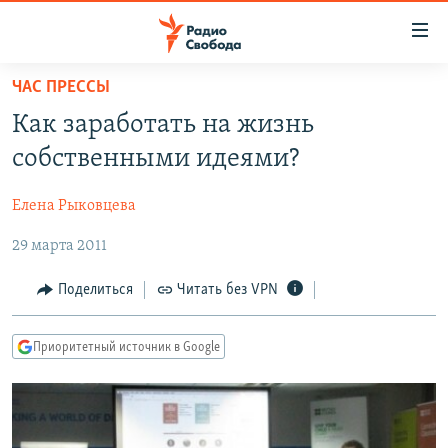
Ссылки
для
упрощенного
ЧАС ПРЕССЫ
ПРОГРАММЫ
доступа
Как заработать на жизнь
ПОДКАСТЫ
Вернуться
собственными идеями?
к
АВТОРСКИЕ ПРОЕКТЫ
основному
Елена Рыковцева
ЦИТАТЫ СВОБОДЫ
содержанию
Вернутся
29 марта 2011
МНЕНИЯ
к
КУЛЬТУРА
Поделиться
Читать без VPN
главной
навигации
IDEL.РЕАЛИИ
Вернутся
Приоритетный источник в Google
КАВКАЗ.РЕАЛИИ
к
СЕВЕР.РЕАЛИИ
поиску
СИБИРЬ.РЕАЛИИ