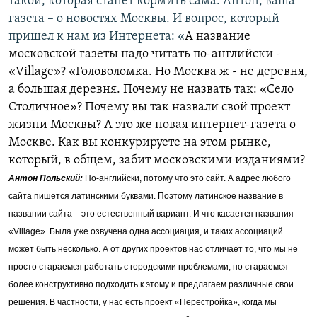
такой, которая станет кормить сама. Антон, ваша
газета – о новостях Москвы. И вопрос, который
пришел к нам из Интернета: «
А название
московской газеты надо читать по-английски -
«Village»? «Головоломка. Но Москва ж - не деревня,
а большая деревня. Почему не назвать так: «Село
Столичное»? Почему вы так назвали свой проект
жизни Москвы? А это же новая интернет-газета о
Москве. Как вы конкурируете на этом рынке,
который, в общем, забит московскими изданиями?
Антон Польский:
По-английски, потому что это сайт. А адрес любого
сайта пишется латинскими буквами. Поэтому латинское название в
названии сайта – это естественный вариант. И что касается названия
«Village». Была уже озвучена одна ассоциация, и таких ассоциаций
может быть несколько. А от других проектов нас отличает то, что мы не
просто стараемся работать с городскими проблемами, но стараемся
более конструктивно подходить к этому и предлагаем различные свои
решения. В частности, у нас есть проект «Перестройка», когда мы