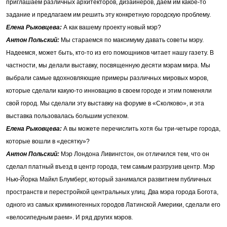
приглашаем различных архитекторов, дизайнеров, даем им какое-то
задание и предлагаем им решить эту конкретную городскую проблему.
Елена Рыковцева
:
А как вашему проекту новый мэр?
Антон Польский:
Мы стараемся по максимуму давать советы мэру.
Надеемся, может быть, кто-то из его помощников читает нашу газету. В
частности, мы делали выставку, посвященную десяти мэрам мира. Мы
выбрали самые вдохновляющие примеры различных мировых мэров,
которые сделали какую-то инновацию в своем городе и этим поменяли
свой город. Мы сделали эту выставку на форуме в «Сколково», и эта
выставка пользовалась большим успехом.
Елена Рыковцева
:
А вы можете перечислить хотя бы три-четыре города,
которые вошли в «десятку»?
Антон Польский:
Мэр Лондона Ливингстон, он отличился тем, что он
сделал платный въезд в центр города, тем самым разгрузив центр. Мэр
Нью-Йорка Майкл Блумберг, который занимался развитием публичных
пространств и перестройкой центральных улиц. Два мэра города Богота,
одного из самых криминогенных городов Латинской Америки, сделали его
«велосипедным раем». И ряд других мэров.