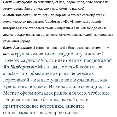
Елена Рыковцева
:
Но велосипедист ведь задохнется, если поедет по
этому городу. Или этот маршрут проложен по паркам?
Антон Польский:
В частности, по паркам. И это все совмещается с
экологическими проектами. А работая в «
De
Village», мы в нашей
интернет-газете стараемся такие инициативы в нашем городе или в
других городах описывать и всячески стимулировать подобные процессы
улучшения города.
Елена Рыковцева
:
И теперь я просила бы Яна рассказать о том, что у
группа художников-«аудиовизуалистов»?
него за
Почему «аудио»? Что за идеи? Что вы продвигаете?
Ян Калбернзин:
Мы называемся «Russian visual
artists» - это объединение ряда творческих
персонажей - мы выступали как музыканты, как
художники, виджеи. И сейчас стало очевидно, что в
Москве сформировался рынок для того, чтобы эти
вещи можно было бы продавать. То есть
практически все вечеринки, «ивенты»,
сопровождаются видеопроекциями.