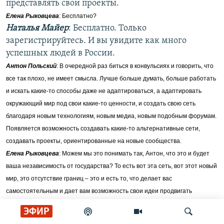
представлять свои проекты.
Елена Рыковцева
: Бесплатно?
Наталья Майер
: Бесплатно. Только
зарегистрируйтесь. И вы увидите как много
успешных людей в России.
Антон Польский
: В очередной раз биться в конвульсиях и говорить, что
все так плохо, не имеет смысла. Лучше больше думать, больше работать
и искать какие-то способы даже не адаптироваться, а адаптировать
окружающий мир под свои какие-то ценности, и создать свою сеть
благодаря новым технологиям, новым медиа, новым подобным форумам.
Появляется возможность создавать какие-то альтернативные сети,
создавать проекты, ориентированные на новые сообщества.
Елена Рыковцева
: Можем мы это понимать так, Антон, что это и будет
ваша независимость от государства? То есть вот эта сеть, вот этот новый
мир, это отсутствие границ – это и есть то, что делает вас
самостоятельным и дает вам возможность свои идеи продвигать
независимо оттого, какой строй у вас сегодня в стране?
ЭФИР
Антон Польский
: Да, безусловно. Сейчас эта тема креативной