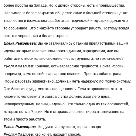
более просты на Западе. Но, с другой стороны, есть и преимущества.
Например, в более закрытом обществе люди в большей степени ценят
творчество и возможность работать в творческой индустрии, делая что-
то особенное. Это с какой-то стороны упрощает работу. Поэтому всегда
есть как черная, так и белая сторона.
Елена Рыковцева
: Вы не сталкивались с такими препятствиями вашим
идеям, которые казались вам просто дикими, варварскими, или вы
работали относительно спокойно – есть трудности, но технические?
Руслан Фазлиев
: Конечно, есть варварские трудности. Почта России,
например, само по себе варварское явление. Просто любая страна,
чтобы работать эффективно, должна иметь надежную почтовую систему.
Это базовая фундаментальная ценность. Если отправляешь что-то
какому-то человеку, это завтра с утра должно ждать его дома,
неповрежденным, целым, надежно. Это только одна из тех сложностей,
которые есть в России. Но я стараюсь не акцентировать внимание на
этом и просто работать.
Елена Рыковцева
: Не думать о грустном, короче говоря.
Руслан Фазлиев
: Кто хочет, находит способ.