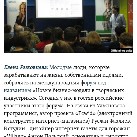
РАСПИСАНИЕ ВЕЩАНИЯ
ПОДПИШИТЕСЬ НА РАССЫЛКУ
СОЦИАЛЬНЫЕ СЕТИ
Елена Рыковцева
:
Молодые
люди, которые
Все сайты РСЕ/РС
зарабатывают на жизнь собственными идеями,
собрались на международный ф
орум под
названием
«Новые бизнес-модели в творческих
индустриях». Сегодня у нас в гостях российские
участники этого форума. На связи из Ульяновска -
программист, автор проекта «Ecwid» (электронный
конструктор интернет-магазинов) Руслан Фазлиев.
В студии - дизайнер интернет-газеты для горожан
«Village» Антон Польский, основатель и директор