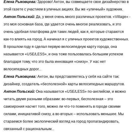
Елена Рыковцева
:
Здорово! Антон, вы совмещаете свое дизайнерство в
этой газете с участием в уличных акциях. Вы же «уличный» художник.
Антон Польский:
Да, у меня очень много различных проектов. «Village» -
это моя основная база, где удается очень многое реализовать, и это
очень удобная платформа для таких людей, как я, которые стараются
как-то влиять на город. А начинал я с уличных проектов художественных.
В прошлом году я сделал первую велосипедную карту города, она
называется «USE/LESS», и она тоже пользовалась большим успехом
благодаря тому, что это была инновация «снизу». У нас нет
велосипедных дорог...
Елена Рыковцева
:
Антон, вы представляетесь у себя на сайте так:
дизайнер, создатель «бесполезной» карты велосипедных маршрутов.
Антон Польский:
Она называется «USE/LESS» по-английски, и можно
читать двумя разными образами: во-первых, бесполезная – это
самоирония насчет того, можно ли что-то поменять в городе своими
силами, инициативой снизу, а во-вторых – использовать меньшее. Мы
стараемся более экологический взгляд на город пропагандировать,
связанный с рациональным...