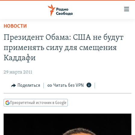
Ссылки
для
упрощенного
НОВОСТИ
ПРОГРАММЫ
доступа
Президент Обама: США не будут
ПОДКАСТЫ
Вернуться
применять силу для смещения
к
АВТОРСКИЕ ПРОЕКТЫ
Каддафи
основному
ЦИТАТЫ СВОБОДЫ
содержанию
29 марта 2011
Вернутся
МНЕНИЯ
к
Поделиться
Читать без VPN
КУЛЬТУРА
главной
навигации
IDEL.РЕАЛИИ
Приоритетный источник в Google
Вернутся
КАВКАЗ.РЕАЛИИ
к
СЕВЕР.РЕАЛИИ
поиску
СИБИРЬ.РЕАЛИИ