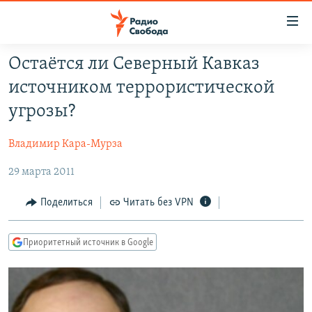
Ссылки
для
упрощенного
Остаётся ли Северный Кавказ
ПРОГРАММЫ
доступа
источником террористической
ПОДКАСТЫ
Вернуться
угрозы?
к
АВТОРСКИЕ ПРОЕКТЫ
основному
Владимир Кара-Мурза
ЦИТАТЫ СВОБОДЫ
содержанию
Вернутся
29 марта 2011
МНЕНИЯ
к
КУЛЬТУРА
Поделиться
Читать без VPN
главной
навигации
IDEL.РЕАЛИИ
Вернутся
Приоритетный источник в Google
КАВКАЗ.РЕАЛИИ
к
СЕВЕР.РЕАЛИИ
поиску
СИБИРЬ.РЕАЛИИ