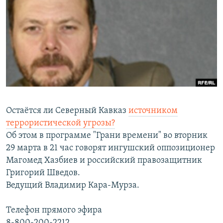
РАСПИСАНИЕ ВЕЩАНИЯ
ПОДПИШИТЕСЬ НА РАССЫЛКУ
СОЦИАЛЬНЫЕ СЕТИ
Остаётся ли Северный Кавказ
источником
Все сайты РСЕ/РС
террористической угрозы?
Об этом в программе "Грани времени" во вторник
29 марта в 21 час говорят ингушский оппозиционер
Магомед Хазбиев и российский правозащитник
Григорий Шведов.
Ведущий Владимир Кара-Мурза.
Телефон прямого эфира
8-800-200-2212