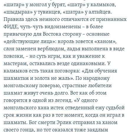
«шатар» у монгол у бурят, «шатр» у калмыков,
«шыдыраа» у тувинцев, «шатра» у алтайцев.
Правила здесь немного отличаются от признанных
ФИДЕ, чуть-чуть видоизменены – в более
привычную для Востока сторону – основные
«действующие лица»: король зовется «ханом»,
слон заменен верблюдом, ладья выполнена в виде
повозки, – но суть игры, как и уважение к
мастерам, оставались везде одинаковыми. У
калмыков есть такая поговорка: «Для обучения
шахматам и золота не жаль». По народному
монгольскому поверью, страстные любители
шахмат живут очень долго. Вот как об этом
говорится в одной из легенд. «У одного
монгольского хана истек отведенный ему судьбой
срок жизни как раз в тот момент, когда он играл в
шахматы. Бог смерти Эрлик отправил за ханом
своего гонца, но тот оказался тоже заядлым