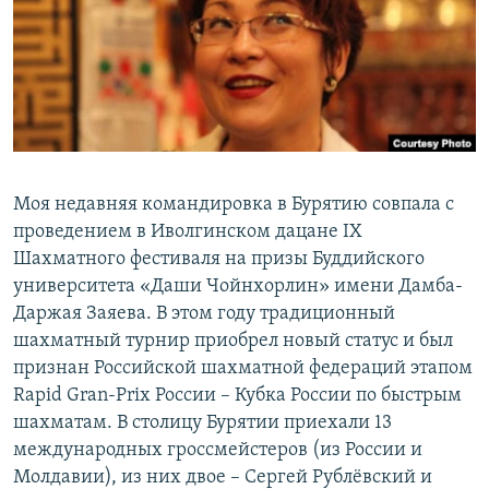
РАСПИСАНИЕ ВЕЩАНИЯ
ПОДПИШИТЕСЬ НА РАССЫЛКУ
СОЦИАЛЬНЫЕ СЕТИ
Моя недавняя командировка в Бурятию совпала с
проведением в Иволгинском дацане IX
Шахматного фестиваля на призы Буддийского
Все сайты РСЕ/РС
университета «Даши Чойнхорлин» имени Дамба-
Даржая Заяева. В этом году традиционный
шахматный турнир приобрел новый статус и был
признан Российской шахматной федераций этапом
Rapid Gran-Prix России – Кубка России по быстрым
шахматам. В столицу Бурятии приехали 13
международных гроссмейстеров (из России и
Молдавии), из них двое – Сергей Рублёвский и