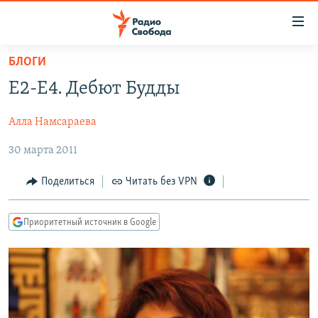
Ссылки
для
упрощенного
БЛОГИ
ПРОГРАММЫ
доступа
Е2-Е4. Дебют Будды
ПОДКАСТЫ
Вернуться
к
Алла Намсараева
АВТОРСКИЕ ПРОЕКТЫ
основному
30 марта 2011
ЦИТАТЫ СВОБОДЫ
содержанию
Вернутся
МНЕНИЯ
Поделиться
Читать без VPN
к
КУЛЬТУРА
главной
Приоритетный источник в Google
навигации
IDEL.РЕАЛИИ
Вернутся
КАВКАЗ.РЕАЛИИ
к
СЕВЕР.РЕАЛИИ
поиску
СИБИРЬ.РЕАЛИИ