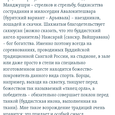
Манджушри – стрелков и стрельбу, бодхисаттва
сострадания и милосердия Авалокитешвара
(бурятский вариант – Арьявала) – наездников,
лошадей и скачки. Шахматам благодетельствует
сахюусан (можно сказать, что это буддистский
ангел-хранитель) Намсарай (санскр. Вайшравана)
– бог богатства. Именно поэтому всегда на
соревнованиях, проводимых Буддийской
традиционной Сангхой России, на стадионе, в зале
или даже просто в степи на специально
изготовленном шесте находится божество-
покровитель данного вида спорта. Борцы,
например, выходя на схватку, танцуют перед
божеством так называемый «танец орла», а
победитель – обязательно совершает поклон перед
танкой (буддистская икона, выполненная на
ткани). Мне такое возрождение традиций очень
нравится: это придает и особый смысл