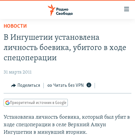
Ссылки
для
упрощенного
НОВОСТИ
ПРОГРАММЫ
доступа
В Ингушетии установлена
ПОДКАСТЫ
Вернуться
личность боевика, убитого в ходе
к
АВТОРСКИЕ ПРОЕКТЫ
спецоперации
основному
ЦИТАТЫ СВОБОДЫ
содержанию
31 марта 2011
Вернутся
МНЕНИЯ
к
Поделиться
Читать без VPN
КУЛЬТУРА
главной
навигации
IDEL.РЕАЛИИ
Приоритетный источник в Google
Вернутся
КАВКАЗ.РЕАЛИИ
к
Установлена личность боевика, который был убит в
СЕВЕР.РЕАЛИИ
поиску
ходе спецоперации в селе Верхний Алкун
СИБИРЬ.РЕАЛИИ
Ингушетии в минувший вторник.