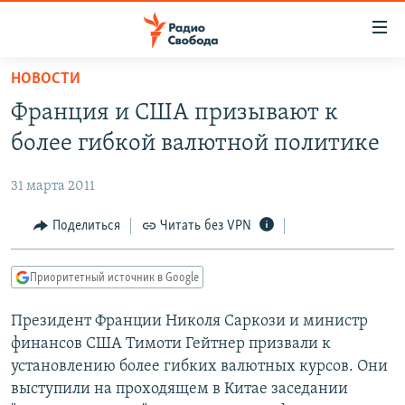
Ссылки
для
упрощенного
НОВОСТИ
ПРОГРАММЫ
доступа
Франция и США призывают к
ПОДКАСТЫ
Вернуться
более гибкой валютной политике
к
АВТОРСКИЕ ПРОЕКТЫ
основному
31 марта 2011
ЦИТАТЫ СВОБОДЫ
содержанию
Вернутся
МНЕНИЯ
Поделиться
Читать без VPN
к
КУЛЬТУРА
главной
Приоритетный источник в Google
навигации
IDEL.РЕАЛИИ
Вернутся
Президент Франции Николя Саркози и министр
КАВКАЗ.РЕАЛИИ
к
финансов США Тимоти Гейтнер призвали к
СЕВЕР.РЕАЛИИ
поиску
установлению более гибких валютных курсов. Они
выступили на проходящем в Китае заседании
СИБИРЬ.РЕАЛИИ