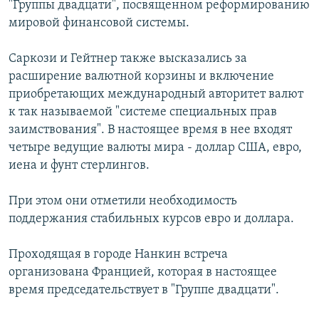
"Группы двадцати", посвященном реформированию
РАСПИСАНИЕ ВЕЩАНИЯ
мировой финансовой системы.
ПОДПИШИТЕСЬ НА РАССЫЛКУ
Саркози и Гейтнер также высказались за
расширение валютной корзины и включение
СОЦИАЛЬНЫЕ СЕТИ
приобретающих международный авторитет валют
к так называемой "системе специальных прав
заимствования". В настоящее время в нее входят
четыре ведущие валюты мира - доллар США, евро,
иена и фунт стерлингов.
Все сайты РСЕ/РС
При этом они отметили необходимость
поддержания стабильных курсов евро и доллара.
Проходящая в городе Нанкин встреча
организована Францией, которая в настоящее
время председательствует в "Группе двадцати".