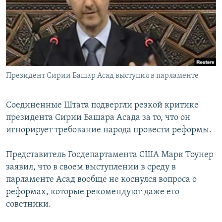
РАСПИСАНИЕ ВЕЩАНИЯ
ПОДПИШИТЕСЬ НА РАССЫЛКУ
СОЦИАЛЬНЫЕ СЕТИ
Президент Сирии Башар Асад выступил в парламенте
Соединенные Штата подвергли резкой критике
президента Сирии Башара Асада за то, что он
Все сайты РСЕ/РС
игнорирует требование народа провести реформы.
Представитель Госдепартамента США Марк Тоунер
заявил, что в своем выступлении в среду в
парламенте Асад вообще не коснулся вопроса о
реформах, которые рекомендуют даже его
советники.