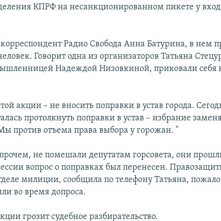
тделения КПРФ на несанкционированном пикете у вход
 корреспондент Радио Свобода Анна Батурина, в нем 
человек. Говорит одна из организаторов Татьяна Стецур
ышленницей Надеждой Низовкиной, приковали себя 
той акции – не вносить поправки в устав города. Сегод
алась протолкнуть поправки в устав – избрание заменя
Мы против отъема права выбора у горожан. "
прочем, не помешали депутатам горсовета, они прошл
 сессии вопрос о поправках был перенесен. Правозащи
отделе милиции, сообщила по телефону Татьяна, пожал
били во время допроса.
кции грозит судебное разбирательство.