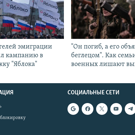
ятелей эмиграции
"Он погиб, а его объ
ил кампанию в
беглецом". Как семь
жку "Яблока"
военных лишают вы
АЦИЯ
СОЦИАЛЬНЫЕ СЕТИ
ь
 блокировку