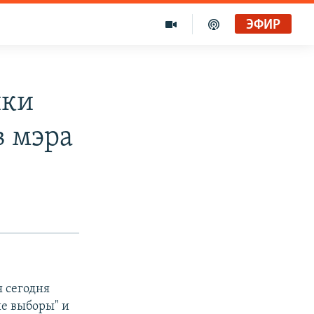
ЭФИР
ики
в мэра
 сегодня
е выборы" и