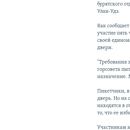
РАСПИСАНИЕ ВЕЩАНИЯ
бурятского о
ПОДПИШИТЕСЬ НА РАССЫЛКУ
Улан-Удэ.
Как сообщает
участие пять 
своей едином
двери.
"Требования э
горсовета пыт
назначение. 
Пикетчики, в
дверь. Но на
находятся в 
то, что ее из
Участникам а