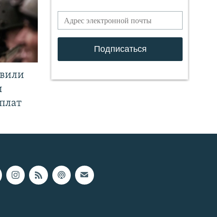
явили
и
плат