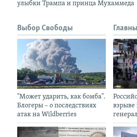
улыбки Трампа и принца Мухаммеда
Выбор Свободы
Главны
"Может ударить, как бомба".
Россий
Блогеры – о последствиях
взрыве 
атак на Wildberries
генера