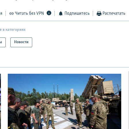
ся
Читать без VPN
Подпишитесь
Распечатать
е в категориях
ы
Новости