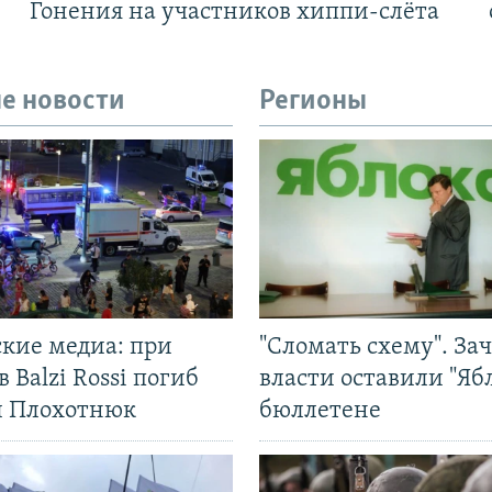
Гонения на участников хиппи-слёта
е новости
Регионы
ские медиа: при
"Сломать схему". За
в Balzi Rossi погиб
власти оставили "Ябл
л Плохотнюк
бюллетене