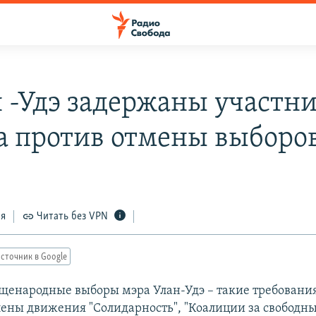
н -Удэ задержаны участн
а против отмены выборо
ся
Читать без VPN
сточник в Google
щенародные выборы мэра Улан-Удэ – такие требования
ены движения "Солидарность", "Коалиции за свободны