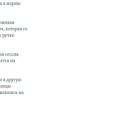
а в мэрию
приняли
а, которая со
к ручке
ня сессия
ется на
и в другую
тницы
овавшись на