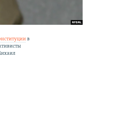
Конституции
в
активисты
Михаил