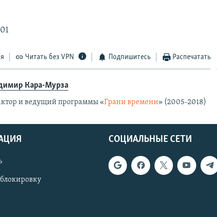
801
ся
Читать без VPN
Подпишитесь
Распечатать
димир Кара-Мурза
актор и ведущий программы «
Грани времени
» (2005-2018)
АЦИЯ
СОЦИАЛЬНЫЕ СЕТИ
ь
 блокировку