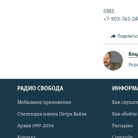
SMS
+7-903-743-2
Поделить
Вла
Ред
РАДИО СВОБОДА
ИНФОРМ
Мобильное приложение
Как слушат
СОЦИАЛЬНЫЕ СЕТИ
Стипендия имени Петра Вайля
Как обойти
Архив 1997-2006
Рассылка
Контакт
Copyright