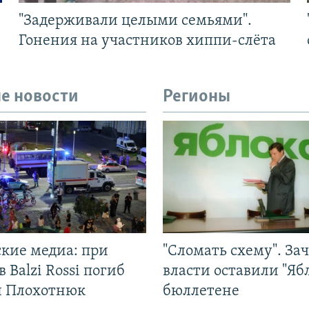
"Задерживали целыми семьями".
Гонения на участников хиппи-слёта
е новости
Регионы
ские медиа: при
"Сломать схему". За
в Balzi Rossi погиб
власти оставили "Ябл
л Плохотнюк
бюллетене