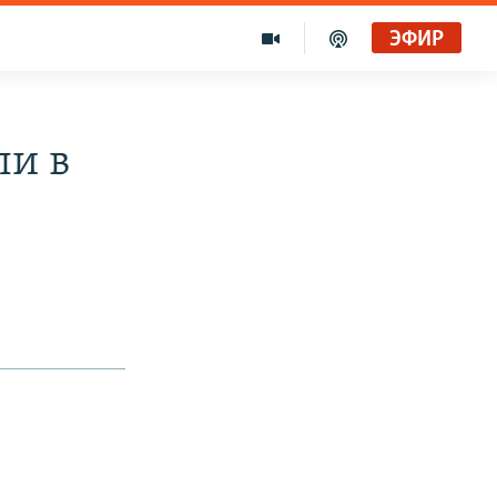
ЭФИР
ли в