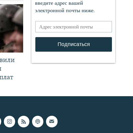
явили
и
плат