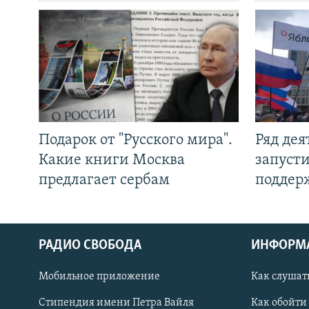
Подарок от "Русского мира".
Ряд де
Какие книги Москва
запуст
предлагает сербам
поддер
РАДИО СВОБОДА
ИНФОРМ
Мобильное приложение
Как слушат
СОЦИАЛЬНЫЕ СЕТИ
Стипендия имени Петра Вайля
Как обойти