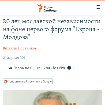
Ссылки
для
упрощенного
20 лет молдавской независимости
ПРОГРАММЫ
доступа
на фоне первого форума "Европа -
ПОДКАСТЫ
Вернуться
Молдова"
к
АВТОРСКИЕ ПРОЕКТЫ
основному
Виталий Портников
ЦИТАТЫ СВОБОДЫ
содержанию
Вернутся
01 апреля 2011
МНЕНИЯ
к
КУЛЬТУРА
Поделиться
Читать без VPN
главной
навигации
IDEL.РЕАЛИИ
Вернутся
Приоритетный источник в Google
КАВКАЗ.РЕАЛИИ
к
СЕВЕР.РЕАЛИИ
поиску
СИБИРЬ.РЕАЛИИ