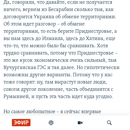
Да, говорили, что давайте, если не получается
ничего, вернем из Бесарабии сколько там, как
договорится Украина об обмене территориями.
Об этом идет разговор – об обмене
территориями, то есть берите Приднестровье, а
вы нам здесь до Измаила, здесь до Хатина, еще
что-то, что можно было бы сравнивать. Хотя
трудно сравнивать, потому что Приднестровье –
это же кусок экономически очень сильный, там
Кучурганская ГЭС и так далее. Но гипотетически
возможны другие варианты. Потому что у нас
тоже говорят: ну, там вырастут новые люди,
совсем другое поколение, часть объединится с
Румынией, и пусть эта часть идет куда угодно.
Но самое любопытное – я сейчас впервые
публично говорю об этом – в прошлом году было
ЭФИР
20 лет "цветочным мостам", в 1990 году было