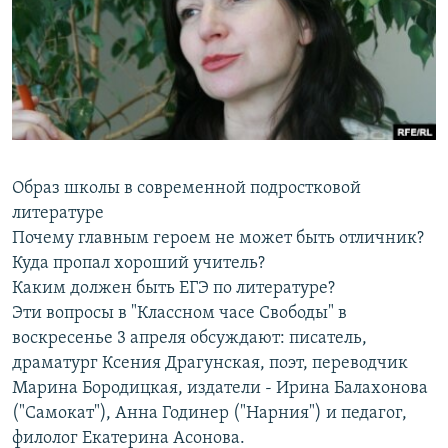
РАСПИСАНИЕ ВЕЩАНИЯ
ПОДПИШИТЕСЬ НА РАССЫЛКУ
СОЦИАЛЬНЫЕ СЕТИ
Образ школы в современной подростковой
литературе
Почему главным героем не может быть отличник?
Все сайты РСЕ/РС
Куда пропал хороший учитель?
Каким должен быть ЕГЭ по литературе?
Эти вопросы в "Классном часе Свободы" в
воскресенье 3 апреля обсуждают: писатель,
драматург Ксения Драгунская, поэт, переводчик
Марина Бородицкая, издатели - Ирина Балахонова
("Самокат"), Анна Годинер ("Нарния") и педагог,
филолог Екатерина Асонова.