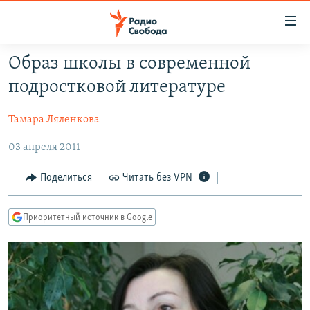
Ссылки
для
упрощенного
Образ школы в современной
ПРОГРАММЫ
доступа
подростковой литературе
ПОДКАСТЫ
Вернуться
к
Тамара Ляленкова
АВТОРСКИЕ ПРОЕКТЫ
основному
03 апреля 2011
ЦИТАТЫ СВОБОДЫ
содержанию
Вернутся
МНЕНИЯ
Поделиться
Читать без VPN
к
КУЛЬТУРА
главной
Приоритетный источник в Google
навигации
IDEL.РЕАЛИИ
Вернутся
КАВКАЗ.РЕАЛИИ
к
СЕВЕР.РЕАЛИИ
поиску
СИБИРЬ.РЕАЛИИ