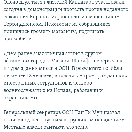
Около двух тысяч жителей Кандагара участвовали
РАСПИСАНИЕ ВЕЩАНИЯ
сегодня в демонстрации протеста против недавнего
ПОДПИШИТЕСЬ НА РАССЫЛКУ
сожжения Корана американским священником
Терри Джонсом. Некоторые из собравшихся
принялись громить магазины, поджигать
СОЦИАЛЬНЫЕ СЕТИ
автомобили.
Днем ранее аналогичная акция в другом
афганском городе - Мазари-Шариф – переросла в
штурм здания миссии ООН. В результате погибли
Все сайты РСЕ/РС
не менее 12 человек, в том числе трое гражданских
иностранных сотрудников и четверо
военнослужащих из Непала, работавших
охранниками.
Генеральный секретарь ООН Пан Ги Мун назвал
произошедшее гнусным и трусливым нападением.
Местные власти считают, что толпу