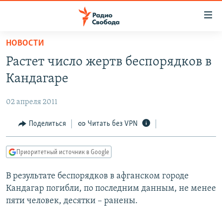
Ссылки
для
упрощенного
НОВОСТИ
ПРОГРАММЫ
доступа
Растет число жертв беспорядков в
ПОДКАСТЫ
Вернуться
Кандагаре
к
АВТОРСКИЕ ПРОЕКТЫ
основному
02 апреля 2011
ЦИТАТЫ СВОБОДЫ
содержанию
Вернутся
МНЕНИЯ
Поделиться
Читать без VPN
к
КУЛЬТУРА
главной
Приоритетный источник в Google
навигации
IDEL.РЕАЛИИ
Вернутся
В результате беспорядков в афганском городе
КАВКАЗ.РЕАЛИИ
к
Кандагар погибли, по последним данным, не менее
СЕВЕР.РЕАЛИИ
поиску
пяти человек, десятки – ранены.
СИБИРЬ.РЕАЛИИ