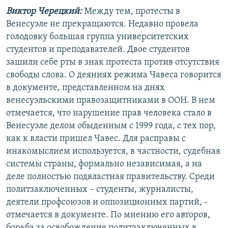
Виктор Черецкий:
Между тем, протесты в
Венесуэле не прекращаются. Недавно провела
голодовку большая группа университетских
студентов и преподавателей. Двое студентов
зашили себе рты в знак протеста против отсутствия
свободы слова. О деяниях режима Чавеса говорится
в документе, представленном на днях
венесуэльскими правозащитниками в ООН. В нем
отмечается, что нарушение прав человека стало в
Венесуэле делом обыденным с 1999 года, с тех пор,
как к власти пришел Чавес. Для расправы с
инакомыслием используется, в частности, судебная
системы страны, формально независимая, а на
деле полностью подвластная правительству. Среди
политзаключенных – студенты, журналисты,
деятели профсоюзов и оппозиционных партий, -
отмечается в документе. По мнению его авторов,
борьба за освобождение политзаключенных в