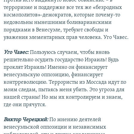
Против него выдвинуто новое обвинение – в
терроризме и поддержке все тех же «безродных
космополитов»-демократов, которые почему-то
недовольны нынешними боливарианскими
порядками в Венесуэле, требуют свободы и
уважения элементарных прав человека. Уго Чавес.
Уго Чавес:
Пользуюсь случаем, чтобы вновь
решительно осудить государство Израиль! Будь
проклят Израиль! Именно он финансирует
венесуэльскую оппозицию, финансирует
контрреволюцию. Террористы из Моссада идут по
моим следам, пытаясь меня убить. Это угроза для
нашей страны! Но мы их контролируем и знаем,
где они прячутся.
Виктор Черецкий:
По мнению деятелей
венесуэльской оппозиции и независимых