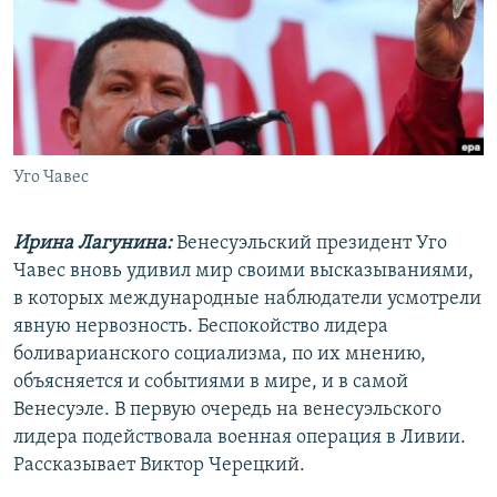
РАСПИСАНИЕ ВЕЩАНИЯ
ПОДПИШИТЕСЬ НА РАССЫЛКУ
СОЦИАЛЬНЫЕ СЕТИ
Уго Чавес
Ирина Лагунина:
Венесуэльский президент Уго
Все сайты РСЕ/РС
Чавес вновь удивил мир своими высказываниями,
в которых международные наблюдатели усмотрели
явную нервозность. Беспокойство лидера
боливарианского социализма, по их мнению,
объясняется и событиями в мире, и в самой
Венесуэле. В первую очередь на венесуэльского
лидера подействовала военная операция в Ливии.
Рассказывает Виктор Черецкий.