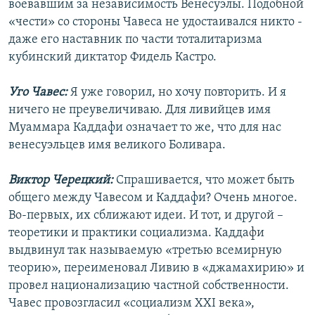
воевавшим за независимость Венесуэлы. Подобной
«чести» со стороны Чавеса не удостаивался никто -
даже его наставник по части тоталитаризма
кубинский диктатор Фидель Кастро.
Уго Чавес:
Я уже говорил, но хочу повторить. И я
ничего не преувеличиваю. Для ливийцев имя
Муаммара Каддафи означает то же, что для нас
венесуэльцев имя великого Боливара.
Виктор Черецкий:
Спрашивается, что может быть
общего между Чавесом и Каддафи? Очень многое.
Во-первых, их сближают идеи. И тот, и другой –
теоретики и практики социализма. Каддафи
выдвинул так называемую «третью всемирную
теорию», переименовал Ливию в «джамахирию» и
провел национализацию частной собственности.
Чавес провозгласил «социализм XXI века»,