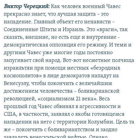
Виктор Черецкий:
Как человек военный Чавес
прекрасно знает, что лучшая защита – это
нападение. Главный объект его ненависти –
Соединенные Штаты и Израиль. Это «враги», так
сказать, внешние, но есть еще и внутренние -
демократическая оппозиция его режиму. И теми и
другими Чавес уже многие годы постоянно
запугивает свой народ. Вот-вот несметные полчища
израильтян при помощи местных «безродных
космополитов» в лице демократов нападут на
Венесуэлу, чтобы покончить с величайшим
достижением человечества – боливарианской
революцией, «социализмом 21 века». Весь
прошлый год Чавес обвинял в агрессивности и
США, в частности, заявлял о якобы готовящемся
нападении на него с территории Колумбии. Цель та
же – покончить с боливариантством и заодно
завладеть венесуэльской нефтью. Однако