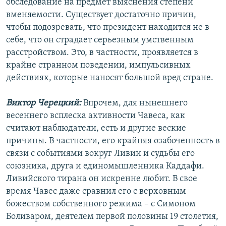
обследование на предмет выяснения степени
вменяемости. Существует достаточно причин,
чтобы подозревать, что президент находится не в
себе, что он страдает серьезным умственным
расстройством. Это, в частности, проявляется в
крайне странном поведении, импульсивных
действиях, которые наносят большой вред стране.
Виктор Черецкий:
Впрочем, для нынешнего
весеннего всплеска активности Чавеса, как
считают наблюдатели, есть и другие веские
причины. В частности, его крайняя озабоченность в
связи с событиями вокруг Ливии и судьбы его
союзника, друга и единомышленника Каддафи.
Ливийского тирана он искренне любит. В свое
время Чавес даже сравнил его с верховным
божеством собственного режима – с Симоном
Боливаром, деятелем первой половины 19 столетия,