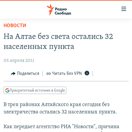
Ссылки
для
упрощенного
НОВОСТИ
ПРОГРАММЫ
доступа
На Алтае без света остались 32
ПОДКАСТЫ
Вернуться
населенных пункта
к
АВТОРСКИЕ ПРОЕКТЫ
основному
05 апреля 2011
ЦИТАТЫ СВОБОДЫ
содержанию
Вернутся
МНЕНИЯ
Поделиться
Читать без VPN
к
КУЛЬТУРА
главной
Приоритетный источник в Google
навигации
IDEL.РЕАЛИИ
Вернутся
В трех районах Алтайского края сегодня без
КАВКАЗ.РЕАЛИИ
к
электричества остались 32 населенных пункта.
СЕВЕР.РЕАЛИИ
поиску
Как передает агентство РИА "Новости", причина
СИБИРЬ.РЕАЛИИ