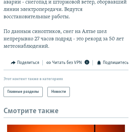
аварии - снегопад и штормовой ветер, оборвавший
РАСПИСАНИЕ ВЕЩАНИЯ
линии электропередачи. Ведутся
ПОДПИШИТЕСЬ НА РАССЫЛКУ
восстановительные работы.
По данным синоптиков, снег на Алтае шел
СОЦИАЛЬНЫЕ СЕТИ
непрерывно 27 часов подряд - это рекорд за 50 лет
метеонаблюдений.
Поделиться
Читать без VPN
Подпишитесь
Все сайты РСЕ/РС
Этот контент также в категориях
Главные разделы
Новости
Смотрите также