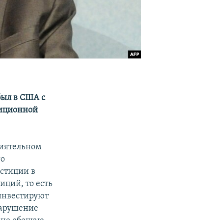
был в США с
тиционной
лиятельном
го
стиции в
иций, то есть
инвестируют
нарушение