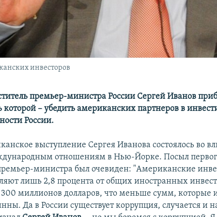
иканских инвесторов
титель премьер-министра России Сергей Иванов при
ь которой – убедить американских партнеров в инвес
ности России.
канское выступление Сергея Иванова состоялось во в
ждународным отношениям в Нью-Йорке. Посыл перво
премьер-министра был очевиден: "Американские инве
вляют лишь 2,8 процента от общих иностранных инвест
 300 миллионов долларов, что меньше сумм, которые 
нны. Да в России существует коррупция, случается и 