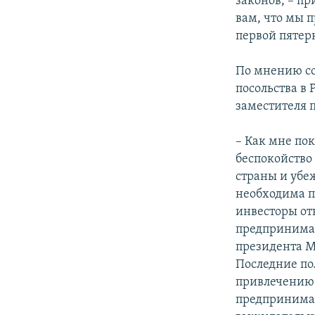
законов, – п
вам, что мы 
первой пятер
По мнению с
посольства в 
заместителя 
– Как мне по
беспокойство
страны и убе
необходима п
инвесторы от
предпринимат
президента М
Последние пол
привлечению 
предпринимате