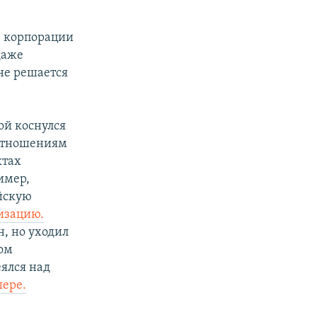
е корпорации
даже
 не решается
ой коснулся
 отношениям
ктах
имер,
йскую
изацию.
, но уходил
ком
ялся над
шере.