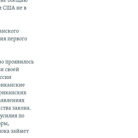
Я не обещаю
и США не в
анского
сия первого
во проявилось
и своей
оссии
риканские
ериканских
аявлениях
ства закона.
 усилия по
оры,
пока займет