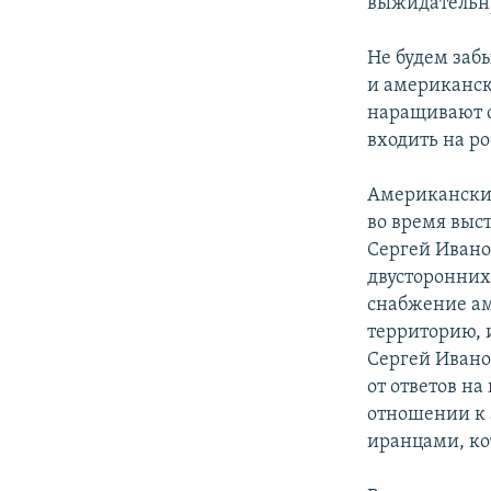
выжидательн
Не будем заб
и американск
наращивают св
входить на р
Американские
во время выс
Сергей Ивано
двусторонних
снабжение ам
территорию,
Сергей Ивано
от ответов н
отношении к 
иранцами, ко