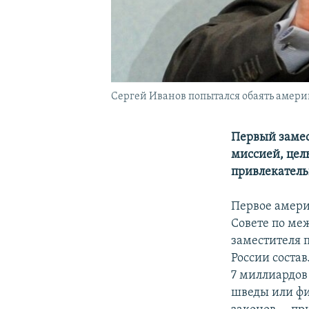
Сергей Иванов попытался обаять амер
Первый замес
миссией, цел
привлекатель
Первое амери
Совете по ме
заместителя 
России соста
7 миллиардов
шведы или фи