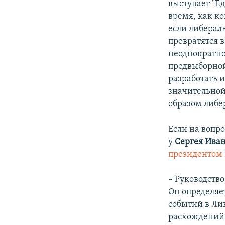
выступает "Ед
время, как к
если либерал
превратятся в
неоднократно
предвыборной
разработать 
значительной 
образом либе
Если на вопр
у
Сергея Ива
президентом
– Руководств
Он определяе
событий в Ли
расхождений.