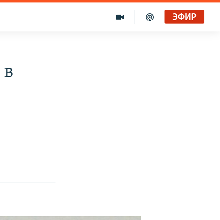
ЭФИР
 в