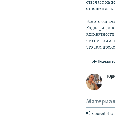
отвечает на в
отношения к 
Все это означ
Каддафи винов
адекватности
что не примет
что там проис
Поделить
Юри
Материал
Сергей Иван