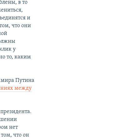
блены, в то
мениться,
бъединятся и
том, что они
ной
должны
клик у
но то, каким
димира Путина
ениях между
 президента.
ошении
ром нет
том, что он