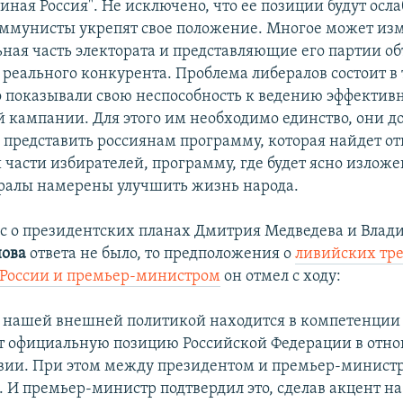
иная Россия". Не исключено, что ее позиции будут осла
оммунисты укрепят свое положение. Многое может из
ьная часть электората и представляющие его партии о
 реального конкурента. Проблема либералов состоит в 
 показывали свою неспособность к ведению эффектив
 кампании. Для этого им необходимо единство, они 
и представить россиянам программу, которая найдет от
части избирателей, программу, где будет ясно изложе
ралы намерены улучшить жизнь народа.
ос о президентских планах Дмитрия Медведева и Вла
нова
ответа не было, то предположения о
ливийских тр
 России и премьер-министром
он отмел с ходу:
о нашей внешней политикой находится в компетенции
т официальную позицию Российской Федерации в отн
вии. При этом между президентом и премьер-минист
 И премьер-министр подтвердил это, сделав акцент на 