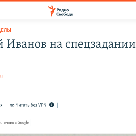
ДЕЛЫ
й Иванов на спецзадании
ин
ся
Читать без VPN
сточник в Google