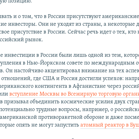
ую позицию.
ывать и о том, что в России присутствуют американски
ие инвесторы. Они не уходят из страны, а некоторые 
ое присутствие в России. Сейчас речь идет о тех, кто
оссийский рынок.
 инвестиции в России были лишь одной из тем, котор
тупления в Нью-Йоркском совете по международным
в. Он настойчиво акцентировал внимание на тех аспе
 отношений, где США и Россия достигли успехов: напр
ериканского контингента в Афганистане через росси
 или
вступление Москвы во Всемирную торговую орган
в призывал объединить космические усилия двух стран
а потенциально трудные вопросы, например, о российс
американской противоракетной обороне и даже посме
торые опять не могут запустить
атомный реактор в Бу