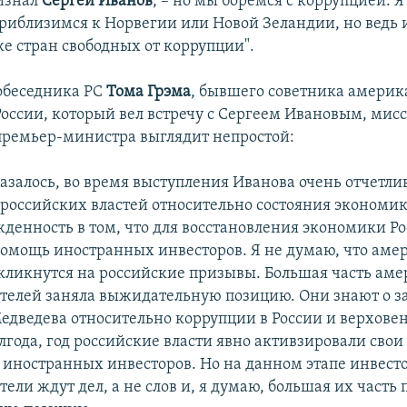
ризнал
Сергей Иванов
, – но мы боремся с коррупцией. 
приблизимся к Норвегии или Новой Зеландии, но ведь 
ке стран свободных от коррупции".
обеседника РС
Тома Грэма
, бывшего советника америк
России, который вел встречу с Сергеем Ивановым, мис
премьер-министра выглядит непростой:
казалось, во время выступления Иванова очень отчетли
 российских властей относительно состояния экономик
жденность в том, что для восстановления экономики Р
омощь иностранных инвесторов. Я не думаю, что аме
кликнутся на российские призывы. Большая часть ам
елей заняла выжидательную позицию. Они знают о з
едведева относительно коррупции в России и верховен
года, год российские власти явно активзировали свои
иностранных инвесторов. Но на данном этапе инвест
ли ждут дел, а не слов и, я думаю, большая их часть 