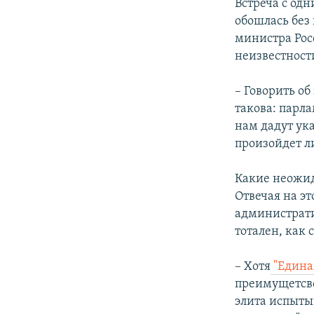
Встреча с одн
обошлась без
министра Рос
неизвестност
– Говорить об
такова: парл
нам дадут ук
произойдет л
Какие неожид
Отвечая на эт
администрати
тотален, как
– Хотя
"Едина
преимущетсво
элита испытыв