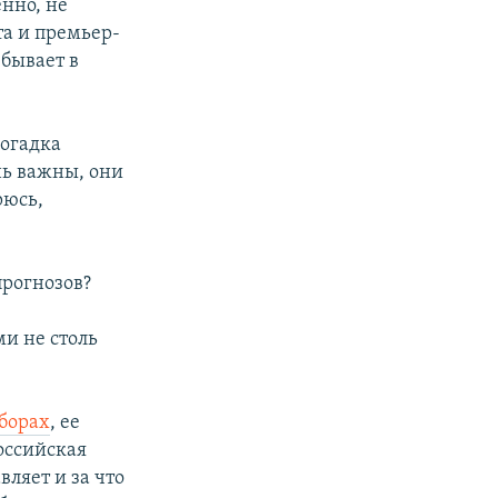
енно, не
а и премьер-
ебывает в
догадка
нь важны, они
рюсь,
прогнозов?
и не столь
ыборах
, ее
оссийская
вляет и за что