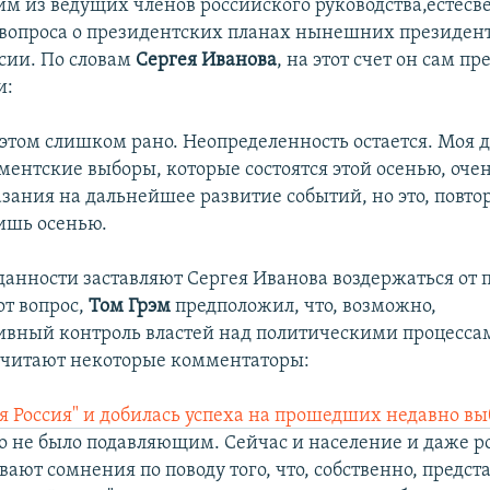
им из ведущих членов российского руководства,естесв
 вопроса о президентских планах нынешних президент
сии. По словам
Сергея Иванова
, на этот счет он сам пр
и:
 этом слишком рано. Неопределенность остается. Моя 
аментские выборы, которые состоятся этой осенью, оче
азания на дальнейшее развитие событий, но это, повто
ишь осенью.
анности заставляют Сергея Иванова воздержаться от 
от вопрос,
Том Грэм
предположил, что, возможно,
вный контроль властей над политическими процессам
 считают некоторые комментаторы:
я Россия" и добилась успеха на прошедших недавно в
 не было подавляющим. Сейчас и население и даже р
ают сомнения по поводу того, что, собственно, предста