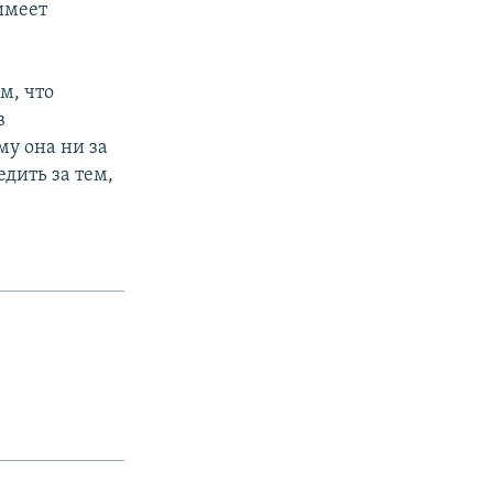
имеет
м, что
в
му она ни за
едить за тем,