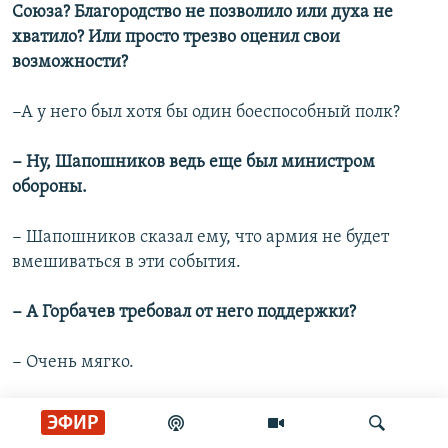
Союза? Благородство не позволило или духа не
хватило? Или просто трезво оценил свои
возможности?
−А у него был хотя бы один боеспособный полк?
− Ну, Шапошников ведь еще был министром
обороны.
− Шапошников сказал ему, что армия не будет
вмешиваться в эти события.
− А Горбачев требовал от него поддержки?
− Очень мягко.
− А вам не кажется, что это вообще было не в его
ЭФИР
стиле − прямо прибегать к силе? Тбилиси, Баку,