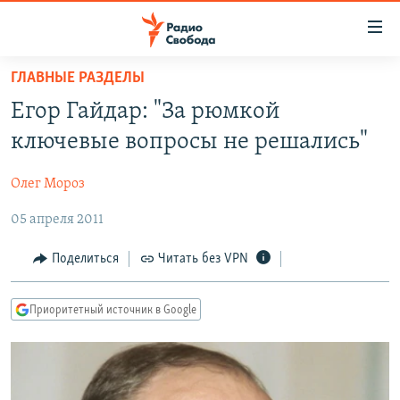
Ссылки
для
упрощенного
ГЛАВНЫЕ РАЗДЕЛЫ
ПРОГРАММЫ
доступа
Егор Гайдар: "За рюмкой
ПОДКАСТЫ
Вернуться
ключевые вопросы не решались"
к
АВТОРСКИЕ ПРОЕКТЫ
основному
Олег Мороз
ЦИТАТЫ СВОБОДЫ
содержанию
Вернутся
05 апреля 2011
МНЕНИЯ
к
КУЛЬТУРА
Поделиться
Читать без VPN
главной
навигации
IDEL.РЕАЛИИ
Вернутся
Приоритетный источник в Google
КАВКАЗ.РЕАЛИИ
к
СЕВЕР.РЕАЛИИ
поиску
СИБИРЬ.РЕАЛИИ