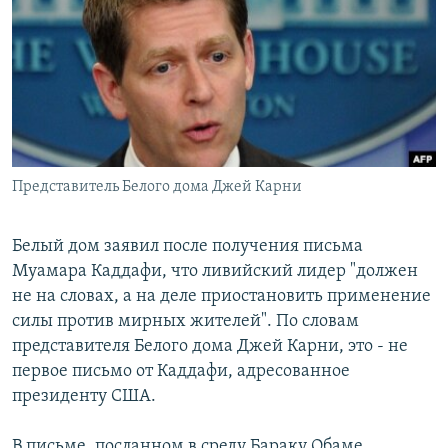
РАСПИСАНИЕ ВЕЩАНИЯ
ПОДПИШИТЕСЬ НА РАССЫЛКУ
СОЦИАЛЬНЫЕ СЕТИ
Представитель Белого дома Джей Карни
Все сайты РСЕ/РС
Белый дом заявил после получения письма
Муамара Каддафи, что ливийский лидер "должен
не на словах, а на деле приостановить применение
силы против мирных жителей". По словам
представителя Белого дома Джей Карни, это - не
первое письмо от Каддафи, адресованное
президенту США.
В письме, посланном в среду Бараку Обаме,