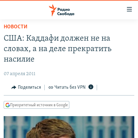
Ссылки
для
упрощенного
НОВОСТИ
ПРОГРАММЫ
доступа
США: Каддафи должен не на
ПОДКАСТЫ
Вернуться
словах, а на деле прекратить
к
АВТОРСКИЕ ПРОЕКТЫ
насилие
основному
ЦИТАТЫ СВОБОДЫ
содержанию
07 апреля 2011
Вернутся
МНЕНИЯ
к
Поделиться
Читать без VPN
КУЛЬТУРА
главной
навигации
IDEL.РЕАЛИИ
Приоритетный источник в Google
Вернутся
КАВКАЗ.РЕАЛИИ
к
СЕВЕР.РЕАЛИИ
поиску
СИБИРЬ.РЕАЛИИ