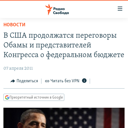
Ссылки
для
упрощенного
НОВОСТИ
ПРОГРАММЫ
доступа
В США продолжатся переговоры
ПОДКАСТЫ
Вернуться
Обамы и представителей
к
АВТОРСКИЕ ПРОЕКТЫ
Конгресса о федеральном бюджете
основному
ЦИТАТЫ СВОБОДЫ
содержанию
07 апреля 2011
Вернутся
МНЕНИЯ
к
Поделиться
Читать без VPN
КУЛЬТУРА
главной
навигации
IDEL.РЕАЛИИ
Приоритетный источник в Google
Вернутся
КАВКАЗ.РЕАЛИИ
к
СЕВЕР.РЕАЛИИ
поиску
СИБИРЬ.РЕАЛИИ