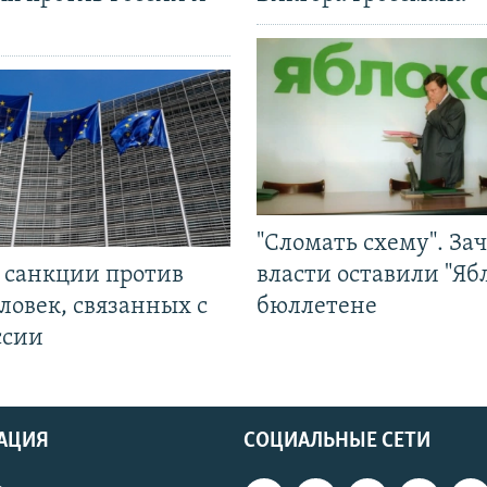
"Сломать схему". За
л санкции против
власти оставили "Ябл
ловек, связанных с
бюллетене
ссии
АЦИЯ
СОЦИАЛЬНЫЕ СЕТИ