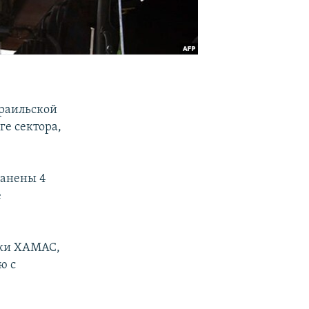
зраильской
ге сектора,
ранены 4
е
вки ХАМАС,
ю с