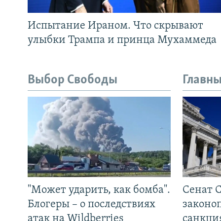
Испытание Ираном. Что скрывают
улыбки Трампа и принца Мухаммеда
Выбор Свободы
Главны
"Может ударить, как бомба".
Сенат 
Блогеры – о последствиях
законо
атак на Wildberries
санкци