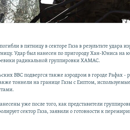
погибли в пятницу в секторе Газа в результате удара и
тницу. Удар был нанесен по пригороду Хан-Юниса на ю
оевики радикальной группировки ХАМАС.
ьских ВВС подвергся также аэродром в городе Рафах - 
также тоннели на границе Газы с Еиптом, используемы
стами.
анесены уже после того, как представители группиро
олирует сектор Газа, заявили о готовности к перемири