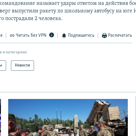
командование называет удары ответом на действия бо
верг выпустили ракету по школьному автобусу на юге 
го пострадали 2 человека.
ся
Читать без VPN
Подпишитесь
Распечатать
е в категориях
ы
Новости