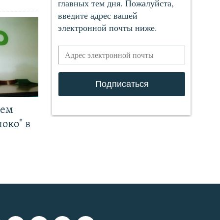
чем
око" в