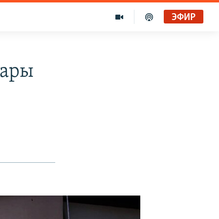
ЭФИР
дары