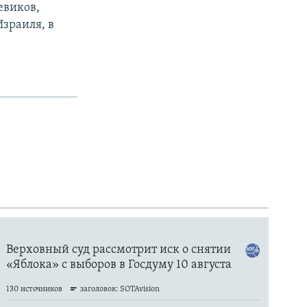
евиков,
Израиля, в