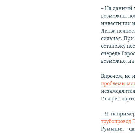
– На данный 
возможны пос
инвестиции и
Литва полност
сильная. При
остановку пос
очередь Евро
возможно, на
Впрочем, не 
проблемы мог
незамедлител
Говорит парт
– Я, например
трубопровод 
Румыния – од