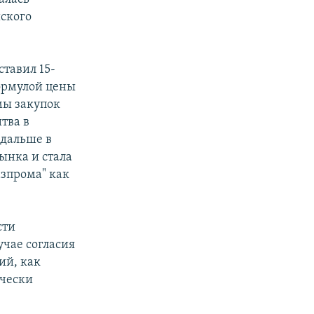
ского
ставил 15-
ормулой цены
мы закупок
тва в
 дальше в
ынка и стала
азпрома" как
сти
учае согласия
ий, как
ически