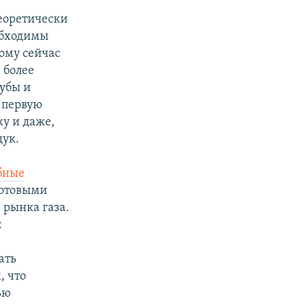
Теоретически
обходимы
ому сейчас
 более
рубы и
в первую
ку и даже,
щук.
обные
готовыми
 рынка газа.
:
ать
, что
ью