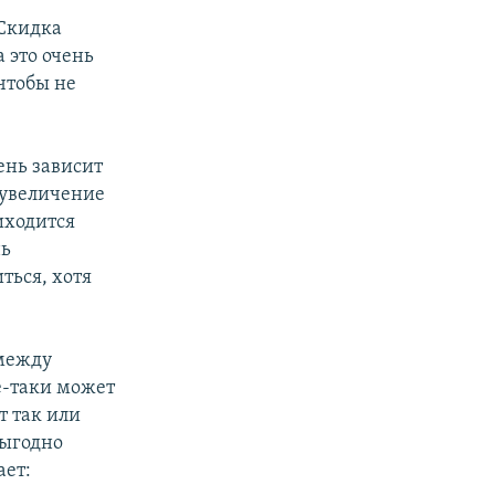
 Скидка
 это очень
чтобы не
ень зависит
а увеличение
риходится
нь
ться, хотя
 между
е-таки может
т так или
выгодно
ает: