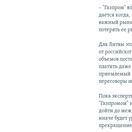
– "Газпром" 
дается когда,
важный рынок
потерять ее 
Для Литвы это
от российског
объемов поста
платить даже 
приемлемый р
переговоры м
Пока эксперт
"Газпромом" 
дойти до меж
иначе будет у
прекращение 