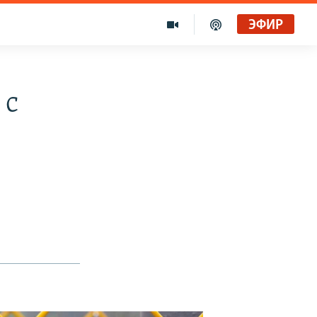
ЭФИР
 с