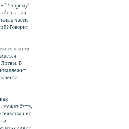
же "Газпрому"
 dujos – на
ения в части
рий? Говорит
ского пакета
имается
 Литвы. В
принадлежит
роцента –
 как
а, может быть,
тельства нет.
ски
лучить скидку