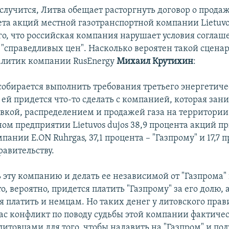
 случится, Литва обещает расторгнуть договор о прода
ета акций местной газотранспортной компании Lietuvos
го, что российская компания нарушает условия соглаш
 "справедливых цен". Насколько вероятен такой сцена
алитик компании RusEnergy
Михаил Крутихин
:
 собирается выполнить требования третьего энергетиче
 ей придется что-то сделать с компанией, которая зан
вкой, распределением и продажей газа на территории
ном предприятии Lietuvos dujos 38,9 процента акций 
ании E.ON Ruhrgas, 37,1 процента – "Газпрому" и 17,7 п
равительству.
 эту компанию и делать ее независимой от "Газпрома"
о, вероятно, придется платить "Газпрому" за его долю, 
 платить и немцам. Но таких денег у литовского прави
ас конфликт по поводу судьбы этой компании фактиче
литовцами для того, чтобы надавить на "Газпром" и по