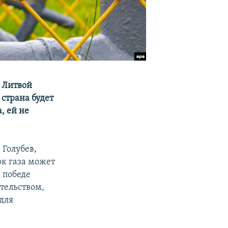
с Литвой
 страна будет
, ей не
 Голубев,
ок газа может
 победе
тельством,
для