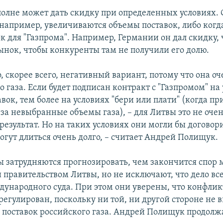
вполне может дать скидку при определенных условиях.
 например, увеличиваются объемы поставок, либо когда
 для "Газпрома". Например, Германии он дал скидку, 
рынок, чтобы конкуренты там не получили его долю.
, скорее всего, негативный вариант, потому что она оч
о газа. Если будет подписан контракт с "Газпромом" н
вок, тем более на условиях "бери или плати" (когда п
за невыбранные объемы газа), – для Литвы это не оче
езультат. Но на таких условиях они могли бы договори
огут длиться очень долго, – считает Андрей Полищук.
ы затрудняются прогнозировать, чем закончится спор
и правительством Литвы, но не исключают, что дело вс
дународного суда. При этом они уверены, что конфлик
регулирован, поскольку ни той, ни другой стороне не 
поставок российского газа. Андрей Полищук продолж