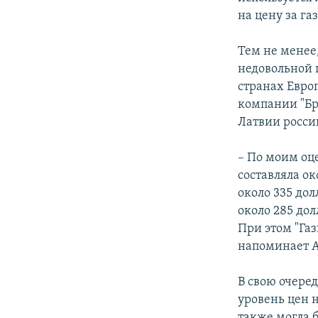
на цену за га
Тем не менее,
недовольной 
странах Евро
компании "Б
Латвии росси
– По моим оце
составляла ок
около 335 дол
около 285 до
При этом "Газ
напоминает 
В свою очере
уровень цен н
также могла 