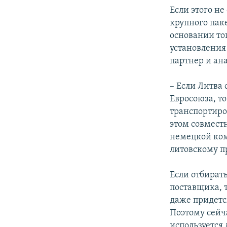
Если этого не
крупного пак
основании то
установления
партнер и ан
– Если Литва
Евросоюза, то
транспортиро
этом совмест
немецкой комп
литовскому п
Если отбирать
поставщика, т
даже придется
Поэтому сейч
используется 