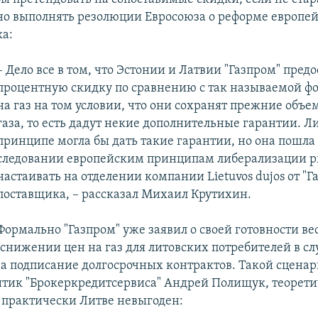
о выполнять резолюции Евросоюза о реформе европей
ка:
– Дело все в том, что Эстонии и Латвии "Газпром" предо
процентную скидку по сравнению с так называемой ф
на газ на том условии, что они сохранят прежние объе
газа, то есть дадут некие дополнительные гарантии. Ли
принципе могла бы дать такие гарантии, но она пошла
следовании европейским принципам либерализации р
настаивать на отделении компании Lietuvos dujos от "Г
поставщика, – рассказал Михаил Крутихин.
Формально "Газпром" уже заявил о своей готовности ве
снижении цен на газ для литовских потребителей в сл
на подписание долгосрочных контрактов. Такой сценар
итик "Брокеркредитсервиса" Андрей Полищук, теорет
 практически Литве невыгоден: