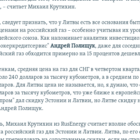
з, – считает Михаил Крутихин.
 следует признать, что у Литвы есть все основания быт
ценами на российский газ – особенно учитывая их уро
пейского союза. Как напоминает аналитик инвестици
рокеркредитсервис"
Андрей Полищук
, даже для сосед
йский газ обходится примерно на 15 процентов дешевл
нкам, средняя цена на газ для СНГ в четвертом кварта
оло 240 долларов за тысячу кубометров, а в среднем по
ларов. Для Литвы цена не называется, но, я думаю, что
лларов за тысячу кубометров, что уже ближе к европей
пром" дал скидку Эстонии и Латвии, но Литве скидку н
Андрей Полищук.
дь, Михаил Крутихин из RusEnergy считает вполне об
а российский газ для Эстонии и Латвии. Литва, по его 
бы претендовать на сопоставимые скидки, если не стар