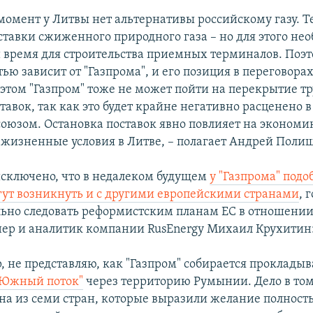
момент у Литвы нет альтернативы российскому газу. 
тавки сжиженного природного газа – но для этого не
 время для строительства приемных терминалов. Поэт
ью зависит от "Газпрома", и его позиция в переговорах
 этом "Газпром" тоже не может пойти на перекрытие т
тавок, так как это будет крайне негативно расценено 
союзом. Остановка поставок явно повлияет на экономи
 жизненные условия в Литве, – полагает Андрей Поли
исключено, что в недалеком будущем
у "Газпрома" под
ут возникнуть и с другими европейскими странами
, 
ьно следовать реформистским планам ЕС в отношении
нер и аналитик компании RusEnergy Михаил Крухитин
, не представляю, как "Газпром" собирается прокладыв
"Южный поток"
через территорию Румынии. Дело в том
на из семи стран, которые выразили желание полност