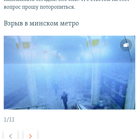
вопрос прошу поторопиться.
Взрыв в минском метро
1/11
Н
В