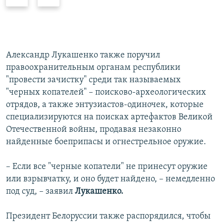
а
п
з
е
а
р
д
е
д
Александр Лукашенко также поручил
правоохранительным органам республики
"провести зачистку" среди так называемых
"черных копателей" – поисково-археологических
отрядов, а также энтузиастов-одиночек, которые
специализируются на поисках артефактов Великой
Отечественной войны, продавая незаконно
найденные боеприпасы и огнестрельное оружие.
– Если все "черные копатели" не принесут оружие
или взрывчатку, и оно будет найдено, – немедленно
под суд, – заявил
Лукашенко.
Президент Белоруссии также распорядился, чтобы