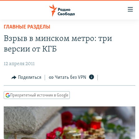
Ссылки
для
упрощенного
ГЛАВНЫЕ РАЗДЕЛЫ
ПРОГРАММЫ
доступа
Взрыв в минском метро: три
ПОДКАСТЫ
Вернуться
версии от КГБ
к
АВТОРСКИЕ ПРОЕКТЫ
основному
12 апреля 2011
ЦИТАТЫ СВОБОДЫ
содержанию
Вернутся
МНЕНИЯ
Поделиться
Читать без VPN
к
КУЛЬТУРА
главной
Приоритетный источник в Google
навигации
IDEL.РЕАЛИИ
Вернутся
КАВКАЗ.РЕАЛИИ
к
СЕВЕР.РЕАЛИИ
поиску
СИБИРЬ.РЕАЛИИ