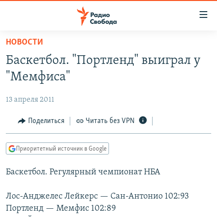
Ссылки
для
упрощенного
НОВОСТИ
ПРОГРАММЫ
доступа
Баскетбол. "Портленд" выиграл у
ПОДКАСТЫ
Вернуться
"Мемфиса"
к
АВТОРСКИЕ ПРОЕКТЫ
основному
13 апреля 2011
ЦИТАТЫ СВОБОДЫ
содержанию
Вернутся
МНЕНИЯ
Поделиться
Читать без VPN
к
КУЛЬТУРА
главной
Приоритетный источник в Google
навигации
IDEL.РЕАЛИИ
Вернутся
Баскетбол. Регулярный чемпионат НБА
КАВКАЗ.РЕАЛИИ
к
СЕВЕР.РЕАЛИИ
поиску
Лос-Анджелес Лейкерс — Сан-Антонио 102:93
Портленд — Мемфис 102:89
СИБИРЬ.РЕАЛИИ