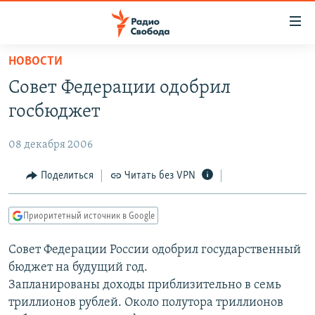
Ссылки
для
упрощенного
НОВОСТИ
ПРОГРАММЫ
доступа
Совет Федерации одобрил
ПОДКАСТЫ
Вернуться
госбюджет
к
АВТОРСКИЕ ПРОЕКТЫ
основному
08 декабря 2006
ЦИТАТЫ СВОБОДЫ
содержанию
Вернутся
МНЕНИЯ
Поделиться
Читать без VPN
к
КУЛЬТУРА
главной
Приоритетный источник в Google
навигации
IDEL.РЕАЛИИ
Вернутся
Совет Федерации России одобрил государственный
КАВКАЗ.РЕАЛИИ
к
бюджет на будущий год.
СЕВЕР.РЕАЛИИ
поиску
Запланированы доходы приблизительно в семь
триллионов рублей. Около полутора триллионов
СИБИРЬ.РЕАЛИИ