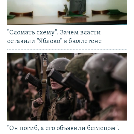
"Сломать схему". Зачем власти
оставили "Яблоко" в бюллетене
"Он погиб, а его объявили беглецом".