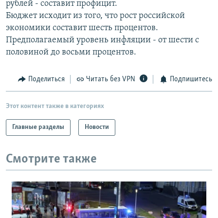
рублей - составит профицит.
РАСПИСАНИЕ ВЕЩАНИЯ
Бюджет исходит из того, что рост российской
ПОДПИШИТЕСЬ НА РАССЫЛКУ
экономики составит шесть процентов.
Предполагаемый уровень инфляции - от шести с
половиной до восьми процентов.
СОЦИАЛЬНЫЕ СЕТИ
Поделиться
Читать без VPN
Подпишитесь
Этот контент также в категориях
Все сайты РСЕ/РС
Главные разделы
Новости
Смотрите также