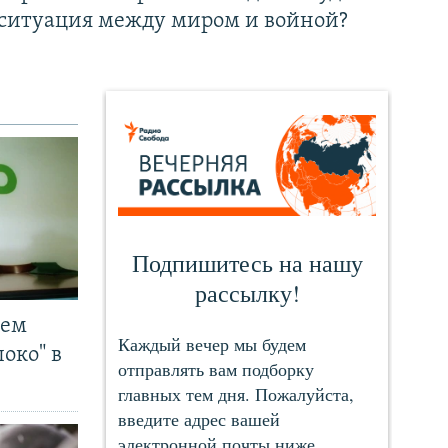
ситуация между миром и войной?
чем
око" в