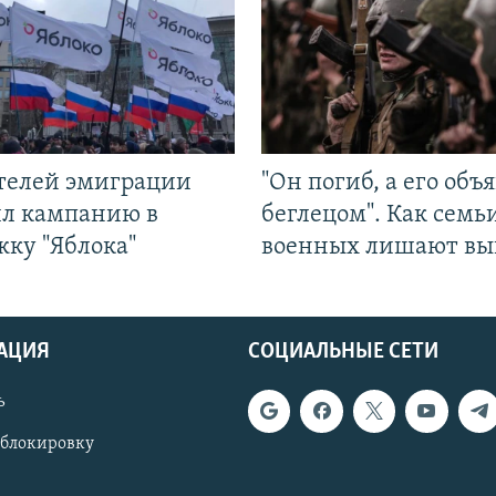
ятелей эмиграции
"Он погиб, а его объ
ил кампанию в
беглецом". Как семь
жку "Яблока"
военных лишают вы
АЦИЯ
СОЦИАЛЬНЫЕ СЕТИ
ь
 блокировку