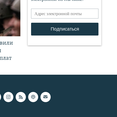
явили
и
плат