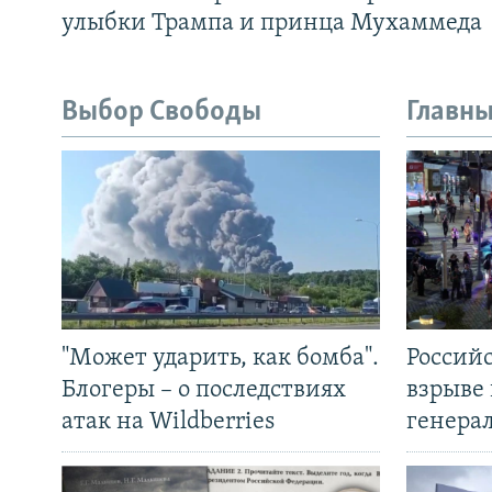
улыбки Трампа и принца Мухаммеда
Выбор Свободы
Главны
"Может ударить, как бомба".
Россий
Блогеры – о последствиях
взрыве 
атак на Wildberries
генера