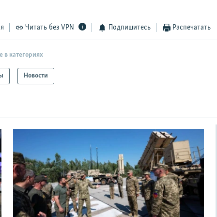
ся
Читать без VPN
Подпишитесь
Распечатать
е в категориях
ы
Новости