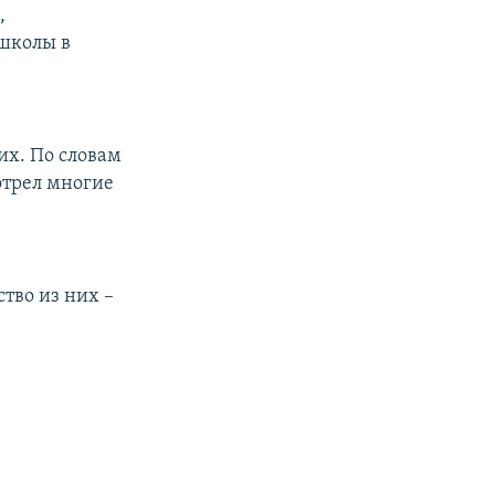
,
 школы в
их. По словам
отрел многие
тво из них –