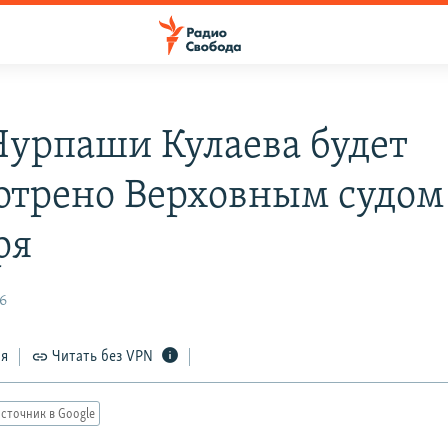
Нурпаши Кулаева будет
отрено Верховным судом
ря
6
ся
Читать без VPN
сточник в Google