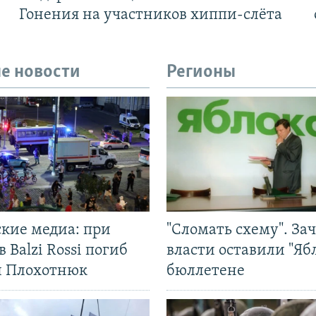
Гонения на участников хиппи-слёта
е новости
Регионы
ские медиа: при
"Сломать схему". За
в Balzi Rossi погиб
власти оставили "Ябл
л Плохотнюк
бюллетене